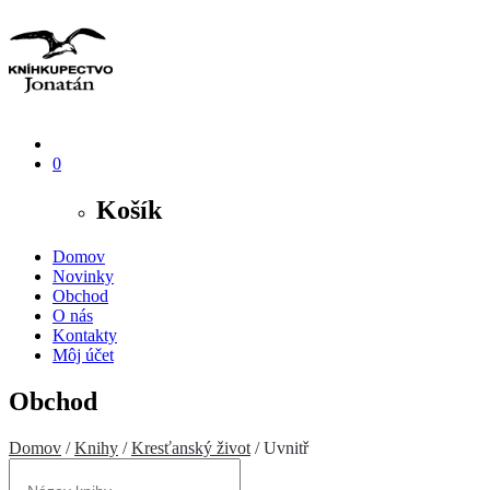
0
Košík
Domov
Novinky
Obchod
O nás
Kontakty
Môj účet
Obchod
Domov
/
Knihy
/
Kresťanský život
/ Uvnitř