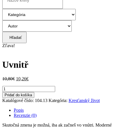
Hľadať
Zľava!
Uvnitř
Pôvodná
Aktuálna
10,80
€
10,26
€
cena
cena
množstvo
bola:
je:
Uvnitř
10,80€.
10,26€.
Pridať do košíka
Katalógové číslo:
104.13
Kategória:
Kresťanský život
Popis
Recenzie (0)
Skutočná zmena je možná, iba ak začneš vo vnútri. Moderné