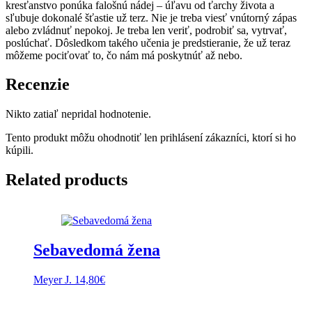
kresťanstvo ponúka falošnú nádej – úľavu od ťarchy života a
sľubuje dokonalé šťastie už terz. Nie je treba viesť vnútorný zápas
alebo zvládnuť nepokoj. Je treba len veriť, podrobiť sa, vytrvať,
poslúchať. Dôsledkom takého učenia je predstieranie, že už teraz
môžeme pociťovať to, čo nám má poskytnúť až nebo.
Recenzie
Nikto zatiaľ nepridal hodnotenie.
Tento produkt môžu ohodnotiť len prihlásení zákazníci, ktorí si ho
kúpili.
Related products
Sebavedomá žena
Meyer J.
14,80
€