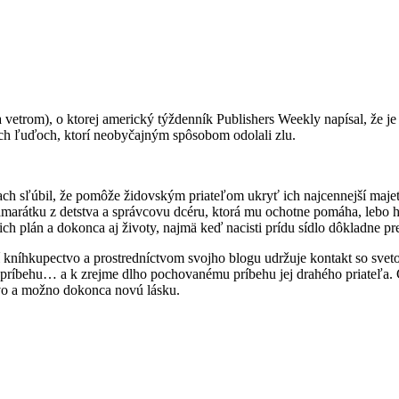
trom), o ktorej americký týždenník Publishers Weekly napísal, že je „
h ľuďoch, ktorí neobyčajným spôsobom odolali zlu.
h sľúbil, že pomôže židovským priateľom ukryť ich najcennejší majetok
marátku z detstva a správcovu dcéru, ktorá mu ochotne pomáha, lebo 
ich plán a dokonca aj životy, najmä keď nacisti prídu sídlo dôkladne pr
í kníhkupectvo a prostredníctvom svojho blogu udržuje kontakt so sveto
íbehu… a k zrejme dlho pochovanému príbehu jej drahého priateľa. Ca
tvo a možno dokonca novú lásku.