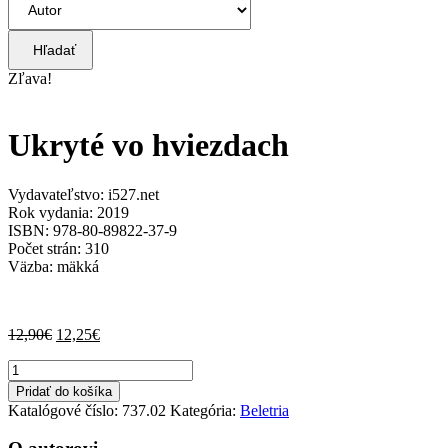
Hľadať
Zľava!
Ukryté vo hviezdach
Vydavateľstvo: i527.net
Rok vydania: 2019
ISBN: 978-80-89822-37-9
Počet strán: 310
Väzba: mäkká
Pôvodná
Aktuálna
12,90
€
12,25
€
cena
cena
množstvo
bola:
je:
Ukryté
12,90€.
12,25€.
Pridať do košíka
vo
Katalógové číslo:
737.02
Kategória:
Beletria
hviezdach