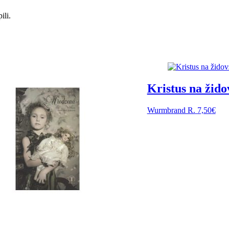
ili.
Kristus na žido
Wurmbrand R.
7,50
€