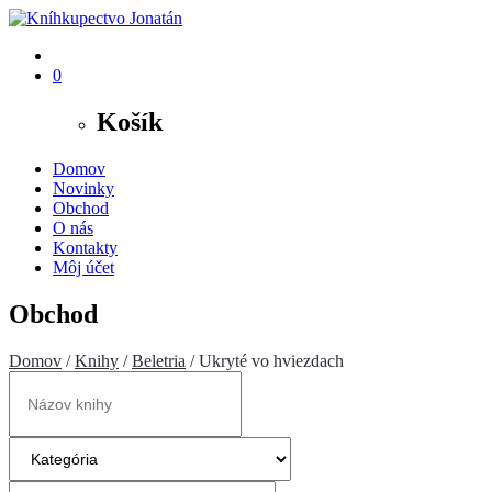
0
Košík
Domov
Novinky
Obchod
O nás
Kontakty
Môj účet
Obchod
Domov
/
Knihy
/
Beletria
/ Ukryté vo hviezdach