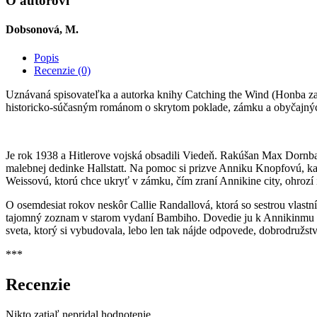
O autorovi
Dobsonová, M.
Popis
Recenzie (0)
Uznávaná spisovateľka a autorka knihy Catching the Wind (Honba za ve
historicko-súčasným románom o skrytom poklade, zámku a obyčajnýc
Je rok 1938 a Hitlerove vojská obsadili Viedeň. Rakúšan Max Dornbac
malebnej dedinke Hallstatt. Na pomoc si prizve Anniku Knopfovú, ka
Weissovú, ktorú chce ukryť v zámku, čím zraní Annikine city, ohrozí 
O osemdesiat rokov neskôr Callie Randallová, ktorá so sestrou vlastn
tajomný zoznam v starom vydaní Bambiho. Dovedie ju k Annikinmu pr
sveta, ktorý si vybudovala, lebo len tak nájde odpovede, dobrodružs
***
Recenzie
Nikto zatiaľ nepridal hodnotenie.