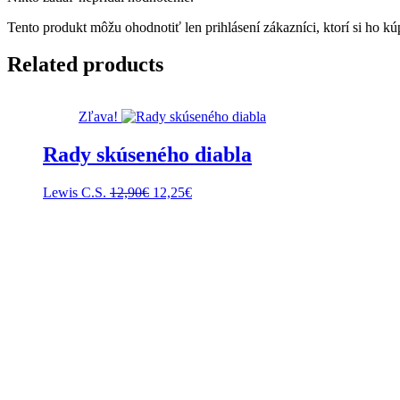
Tento produkt môžu ohodnotiť len prihlásení zákazníci, ktorí si ho kúp
Related products
Zľava!
Rady skúseného diabla
Pôvodná
Aktuálna
Lewis C.S.
12,90
€
12,25
€
cena
cena
bola:
je:
12,90€.
12,25€.