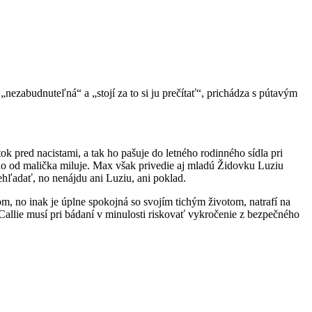
nezabudnuteľná“ a „stojí za to si ju prečítať“, prichádza s pútavým
 pred nacistami, a tak ho pašuje do letného rodinného sídla pri
ho od malička miluje. Max však privedie aj mladú Židovku Luziu
ehľadať, no nenájdu ani Luziu, ani poklad.
m, no inak je úplne spokojná so svojím tichým životom, natrafí na
llie musí pri bádaní v minulosti riskovať vykročenie z bezpečného