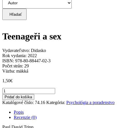
Hľadať
Teenageři a sex
Vydavateľstvo: Didasko
Rok vydania: 2022
ISBN: 978-80-88447-02-3
Počet strán: 29
Väzba: mäkká
1,50
€
množstvo
Teenageři
Pridať do košíka
a
Katalógové číslo:
74.16
Kategória:
Psychológia a poradenstvo
sex
Popis
Recenzie (0)
Paul David Tripp