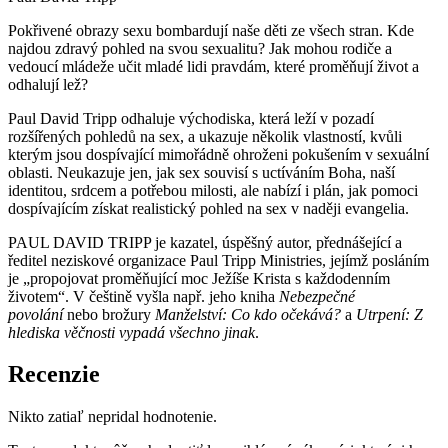
Pokřivené obrazy sexu bombardují naše děti ze všech stran. Kde
najdou zdravý pohled na svou sexualitu? Jak mohou rodiče a
vedoucí mládeže učit mladé lidi pravdám, které proměňují život a
odhalují lež?
Paul David Tripp odhaluje východiska, která leží v pozadí
rozšířených pohledů na sex, a ukazuje několik vlastností, kvůli
kterým jsou dospívající mimořádně ohroženi pokušením v sexuální
oblasti. Neukazuje jen, jak sex souvisí s uctíváním Boha, naší
identitou, srdcem a potřebou milosti, ale nabízí i plán, jak pomoci
dospívajícím získat realistický pohled na sex v naději evangelia.
PAUL DAVID TRIPP je kazatel, úspěšný autor, přednášející a
ředitel neziskové organizace Paul Tripp Ministries, jejímž posláním
je „propojovat proměňující moc Ježíše Krista s každodenním
životem“. V češtině vyšla např. jeho kniha
Nebezpečné
povolání
nebo brožury
Manželství: Co kdo očekává?
a
Utrpení: Z
hlediska věčnosti vypadá všechno jinak
.
Recenzie
Nikto zatiaľ nepridal hodnotenie.