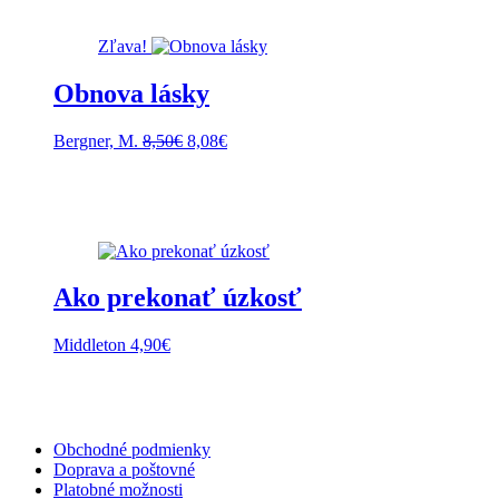
Zľava!
Obnova lásky
Pôvodná
Aktuálna
Bergner, M.
8,50
€
8,08
€
cena
cena
bola:
je:
8,50€.
8,08€.
Ako prekonať úzkosť
Middleton
4,90
€
Obchodné podmienky
Doprava a poštovné
Platobné možnosti