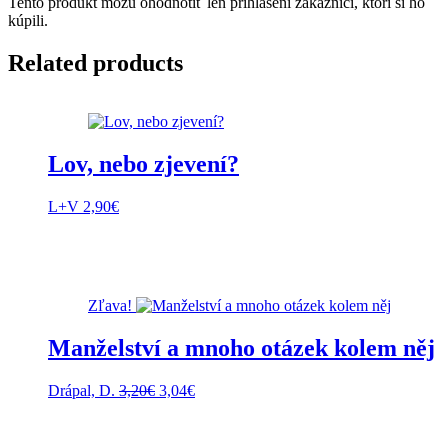
Tento produkt môžu ohodnotiť len prihlásení zákazníci, ktorí si ho
kúpili.
Related products
Lov, nebo zjevení?
L+V
2,90
€
Zľava!
Manželství a mnoho otázek kolem něj
Pôvodná
Aktuálna
Drápal, D.
3,20
€
3,04
€
cena
cena
bola:
je:
3,20€.
3,04€.