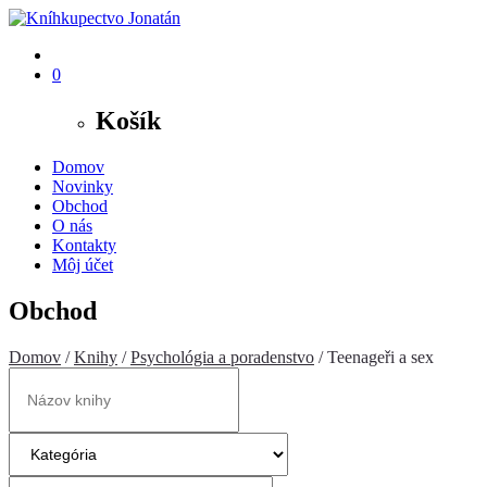
0
Košík
Domov
Novinky
Obchod
O nás
Kontakty
Môj účet
Obchod
Domov
/
Knihy
/
Psychológia a poradenstvo
/ Teenageři a sex