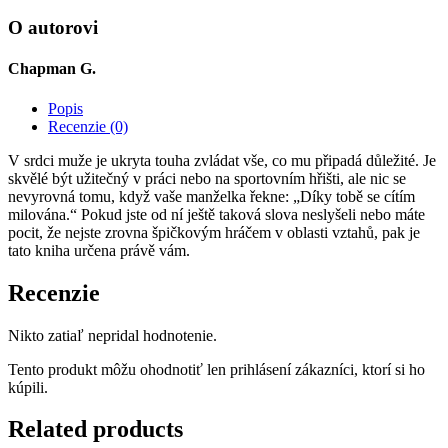
jazyku
lásky
O autorovi
pro
muže
Chapman G.
Popis
Recenzie (0)
V srdci muže je ukryta touha zvládat vše, co mu připadá důležité. Je
skvělé být užitečný v práci nebo na sportovním hřišti, ale nic se
nevyrovná tomu, když vaše manželka řekne: „Díky tobě se cítím
milována.“ Pokud jste od ní ještě taková slova neslyšeli nebo máte
pocit, že nejste zrovna špičkovým hráčem v oblasti vztahů, pak je
tato kniha určena právě vám.
Recenzie
Nikto zatiaľ nepridal hodnotenie.
Tento produkt môžu ohodnotiť len prihlásení zákazníci, ktorí si ho
kúpili.
Related products