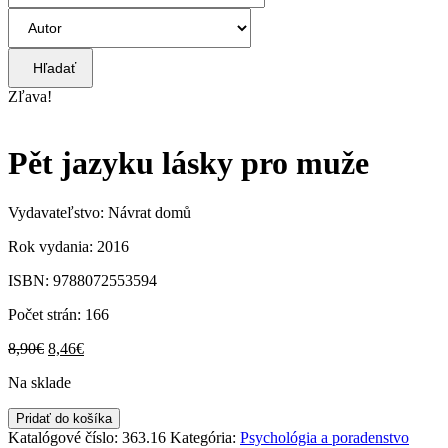
Hľadať
Zľava!
Pět jazyku lásky pro muže
Vydavateľstvo: Návrat domů
Rok vydania: 2016
ISBN: 9788072553594
Počet strán: 166
Pôvodná
Aktuálna
8,90
€
8,46
€
cena
cena
Na sklade
bola:
je:
8,90€.
8,46€.
množstvo
Pridať do košíka
Pět
Katalógové číslo:
363.16
Kategória:
Psychológia a poradenstvo