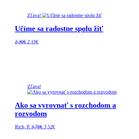
Zľava!
Učíme sa radostne spolu žiť
Pôvodná
Aktuálna
2,30
€
2,19
€
cena
cena
bola:
je:
2,30€.
2,19€.
Zľava!
Ako sa vyrovnať s rozchodom a
rozvodom
Pôvodná
Aktuálna
Rich, P.
3,70
€
3,52
€
cena
cena
bola:
je: