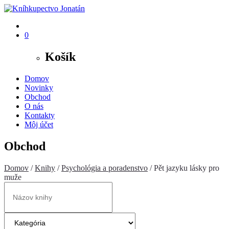
0
Košík
Domov
Novinky
Obchod
O nás
Kontakty
Môj účet
Obchod
Domov
/
Knihy
/
Psychológia a poradenstvo
/ Pět jazyku lásky pro
muže