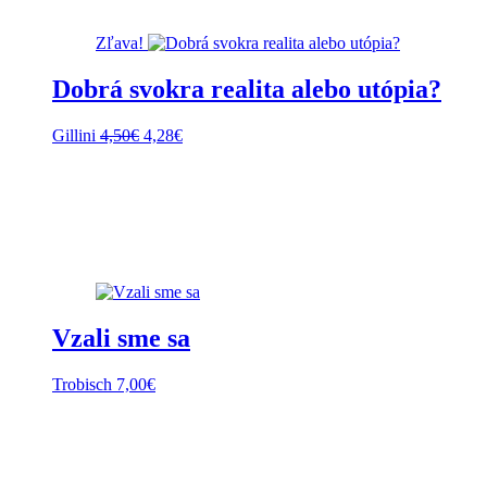
Zľava!
Dobrá svokra realita alebo utópia?
Pôvodná
Aktuálna
Gillini
4,50
€
4,28
€
cena
cena
bola:
je:
4,50€.
4,28€.
Vzali sme sa
Trobisch
7,00
€