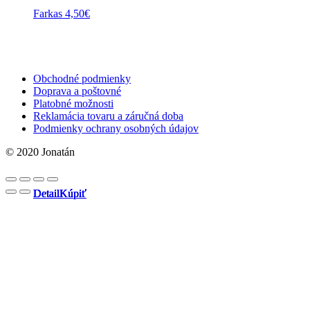
Farkas
4,50
€
Obchodné podmienky
Doprava a poštovné
Platobné možnosti
Reklamácia tovaru a záručná doba
Podmienky ochrany osobných údajov
© 2020 Jonatán
Detail
Detail
Detail
Detail
Kúpiť
Kúpiť
Kúpiť
Kúpiť