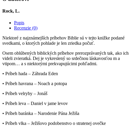
Rock, L.
Popis
Recenzie (0)
Niektoré z najznámejších príbehov Biblie sú v tejto knižke podané
svedkami, o ktorých pohlade je len zriedka počuť.
Osem oblúbených biblických príbehov prerozprávaných tak, ako ich
videli zvieratká. Dej je vykreslený so srdečnou láskavosťou m a
vtipom… a s niektorými prekvapujúcimi pohľadmi.
• Príbeh hada – Záhrada Eden
• Príbeh havrana – Noach a potopa
• Príbeh velryby – Jonáš
• Príbeh leva – Daniel v jame levov
• Príbeh baránka – Narodenie Pána Ježiša
• Príbeh vlka – Ježišovo podobenstvo o stratenej ovečke