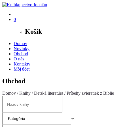
0
Košík
Domov
Novinky
Obchod
O nás
Kontakty
Môj účet
Obchod
Domov
/
Knihy
/
Detská literatúra
/ Príbehy zvieratiek z Biblie