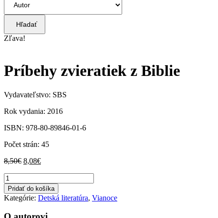
Hľadať
Zľava!
Príbehy zvieratiek z Biblie
Vydavateľstvo: SBS
Rok vydania: 2016
ISBN: 978-80-89846-01-6
Počet strán: 45
Pôvodná
Aktuálna
8,50
€
8,08
€
cena
cena
množstvo
bola:
je:
Príbehy
8,50€.
8,08€.
Pridať do košíka
zvieratiek
Kategórie:
Detská literatúra
,
Vianoce
z
Biblie
O autorovi