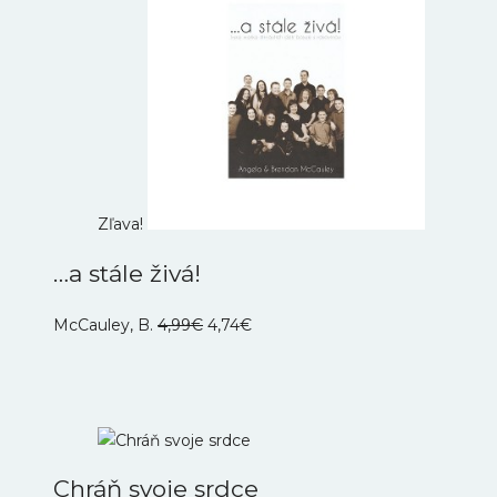
Zľava!
…a stále živá!
Pôvodná
Aktuálna
McCauley, B.
4,99
€
4,74
€
cena
cena
bola:
je:
4,99€.
4,74€.
Chráň svoje srdce