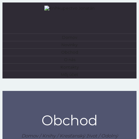
Domov
0
Novinky
Obchod
O nás
Kontakty
Môj účet
Obchod
Domov
/
Knihy
/
Kresťanský život
/ Odolný