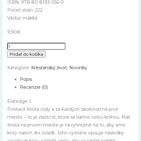
ISBN: 978-80-8193-056-0
Počet strán: 222
Väzba: mäkká
9,90
€
množstvo
Odolný
Pridať do košíka
Kategórie:
Kresťanský život
,
Novinky
Popis
Recenzie (0)
Eldredge J.
Postaviť Krista vždy a za každých okolností na prvé
miesto – to je zlatá niť, ktorá sa tiahne celou knihou. Mať
Krista na prvom mieste je nevyhnutné na to, aby sme
krízy našich dní zvládli. John výstižne opisuje následky
covidovej krízy a hľadá cesty, ako sa nedať pohltiť