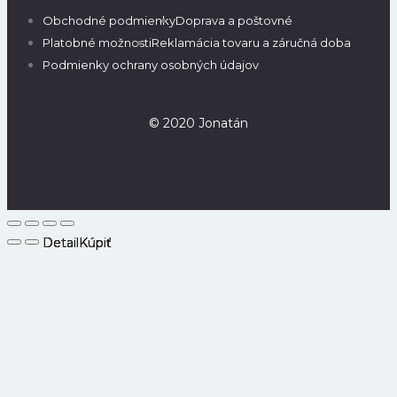
Obchodné podmienky
Doprava a poštovné
Platobné možnosti
Reklamácia tovaru a záručná doba
Podmienky ochrany osobných údajov
© 2020 Jonatán
Detail
Detail
Detail
Detail
Kúpiť
Kúpiť
Kúpiť
Kúpiť