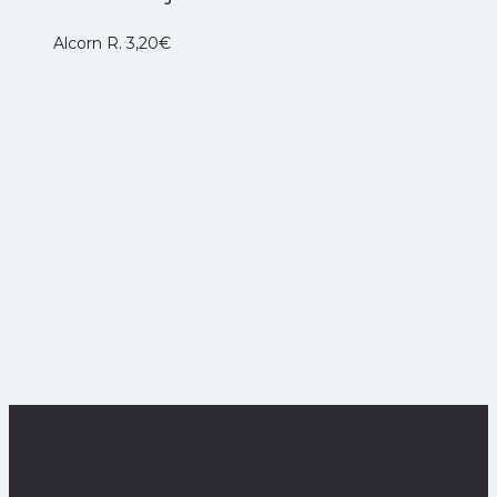
Alcorn R.
3,20
€