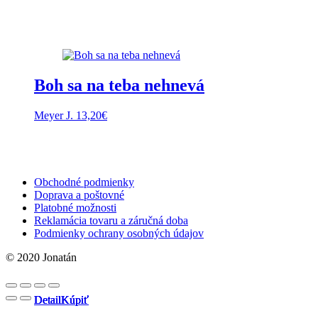
Boh sa na teba nehnevá
Meyer J.
13,20
€
Obchodné podmienky
Doprava a poštovné
Platobné možnosti
Reklamácia tovaru a záručná doba
Podmienky ochrany osobných údajov
© 2020 Jonatán
Detail
Detail
Detail
Detail
Kúpiť
Kúpiť
Kúpiť
Kúpiť