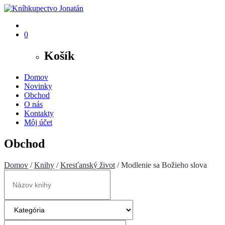
0
Košík
Domov
Novinky
Obchod
O nás
Kontakty
Môj účet
Obchod
Domov
/
Knihy
/
Kresťanský život
/ Modlenie sa Božieho slova