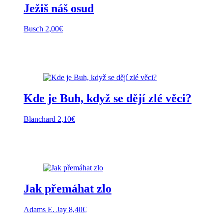
Ježiš náš osud
Busch
2,00
€
Kde je Buh, když se dějí zlé věci?
Blanchard
2,10
€
Jak přemáhat zlo
Adams E. Jay
8,40
€