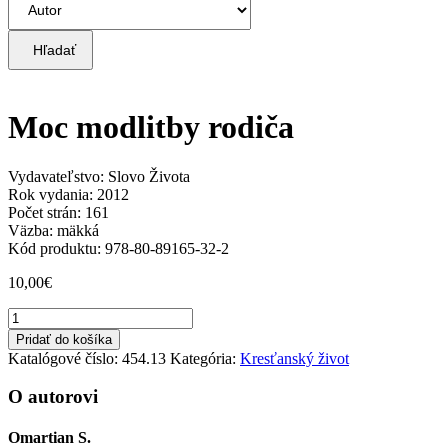
Hľadať
Moc modlitby rodiča
Vydavateľstvo: Slovo Života
Rok vydania: 2012
Počet strán: 161
Väzba: mäkká
Kód produktu: 978-80-89165-32-2
10,00
€
množstvo
Moc
Pridať do košíka
modlitby
Katalógové číslo:
454.13
Kategória:
Kresťanský život
rodiča
O autorovi
Omartian S.