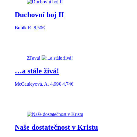
Duchovní boj II
Bubik R.
8,50
€
Zľava!
…a stále živá!
Pôvodná
Aktuálna
McCauleyová, A.
4,99
€
4,74
€
cena
cena
bola:
je:
4,99€.
4,74€.
Naše dostatečnost v Kristu