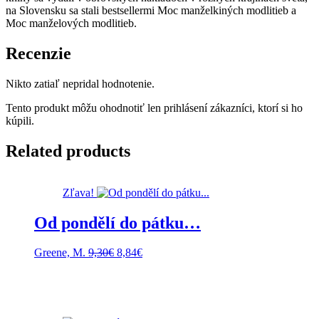
na Slovensku sa stali bestsellermi Moc manželkiných modlitieb a
Moc manželových modlitieb.
Recenzie
Nikto zatiaľ nepridal hodnotenie.
Tento produkt môžu ohodnotiť len prihlásení zákazníci, ktorí si ho
kúpili.
Related products
Zľava!
Od pondělí do pátku…
Pôvodná
Aktuálna
Greene, M.
9,30
€
8,84
€
cena
cena
bola:
je:
9,30€.
8,84€.