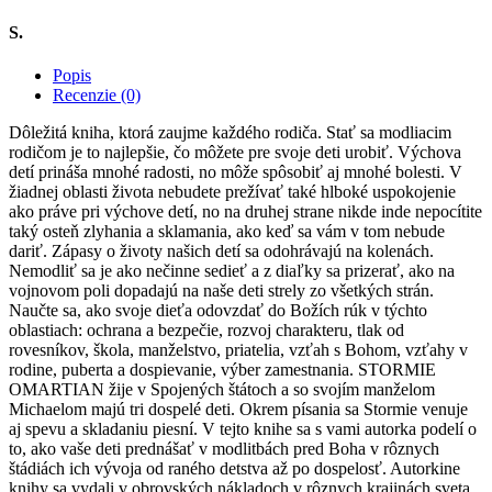
S.
Popis
Recenzie (0)
Dôležitá kniha, ktorá zaujme každého rodiča. Stať sa modliacim
rodičom je to najlepšie, čo môžete pre svoje deti urobiť. Výchova
detí prináša mnohé radosti, no môže spôsobiť aj mnohé bolesti. V
žiadnej oblasti života nebudete prežívať také hlboké uspokojenie
ako práve pri výchove detí, no na druhej strane nikde inde nepocítite
taký osteň zlyhania a sklamania, ako keď sa vám v tom nebude
dariť. Zápasy o životy našich detí sa odohrávajú na kolenách.
Nemodliť sa je ako nečinne sedieť a z diaľky sa prizerať, ako na
vojnovom poli dopadajú na naše deti strely zo všetkých strán.
Naučte sa, ako svoje dieťa odovzdať do Božích rúk v týchto
oblastiach: ochrana a bezpečie, rozvoj charakteru, tlak od
rovesníkov, škola, manželstvo, priatelia, vzťah s Bohom, vzťahy v
rodine, puberta a dospievanie, výber zamestnania. STORMIE
OMARTIAN žije v Spojených štátoch a so svojím manželom
Michaelom majú tri dospelé deti. Okrem písania sa Stormie venuje
aj spevu a skladaniu piesní. V tejto knihe sa s vami autorka podelí o
to, ako vaše deti prednášať v modlitbách pred Boha v rôznych
štádiách ich vývoja od raného detstva až po dospelosť. Autorkine
knihy sa vydali v obrovských nákladoch v rôznych krajinách sveta,