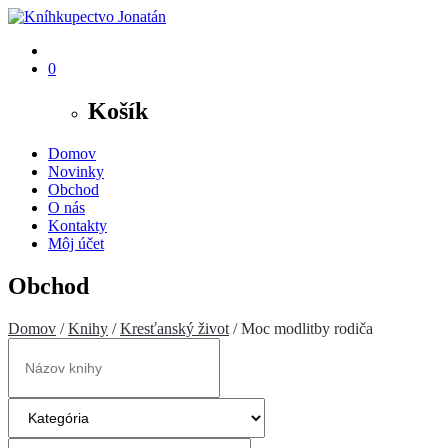
0
Košík
Domov
Novinky
Obchod
O nás
Kontakty
Môj účet
Obchod
Domov
/
Knihy
/
Kresťanský život
/ Moc modlitby rodiča