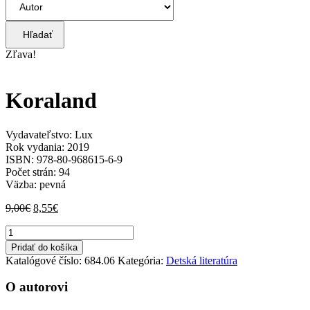
Hľadať
Zľava!
Koraland
Vydavateľstvo: Lux
Rok vydania: 2019
ISBN: 978-80-968615-6-9
Počet strán: 94
Väzba: pevná
Pôvodná
Aktuálna
9,00
€
8,55
€
cena
cena
množstvo
bola:
je:
Koraland
9,00€.
8,55€.
Pridať do košíka
Katalógové číslo:
684.06
Kategória:
Detská literatúra
O autorovi