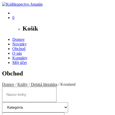
0
Košík
Domov
Novinky
Obchod
O nás
Kontakty
Môj účet
Obchod
Domov
/
Knihy
/
Detská literatúra
/ Koraland