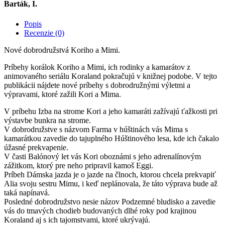
Barták, I.
Popis
Recenzie (0)
Nové dobrodružstvá Koriho a Mimi.
Príbehy korálok Koriho a Mimi, ich rodinky a kamarátov z
animovaného seriálu Koraland pokračujú v knižnej podobe. V tejto
publikácii nájdete nové príbehy s dobrodružnými výletmi a
výpravami, ktoré zažili Kori a Mima.
V príbehu Izba na strome Kori a jeho kamaráti zažívajú ťažkosti pri
výstavbe bunkra na strome.
V dobrodružstve s názvom Farma v húštinách vás Mima s
kamarátkou zavedie do tajuplného Húštinového lesa, kde ich čakalo
úžasné prekvapenie.
V časti Balónový let vás Kori oboznámi s jeho adrenalínovým
zážitkom, ktorý pre neho pripravil kamoš Eggi.
Príbeh Dámska jazda je o jazde na člnoch, ktorou chcela prekvapiť
Alia svoju sestru Mimu, i keď neplánovala, že táto výprava bude až
taká napínavá.
Posledné dobrodružstvo nesie názov Podzemné bludisko a zavedie
vás do tmavých chodieb budovaných dlhé roky pod krajinou
Koraland aj s ich tajomstvami, ktoré ukrývajú.