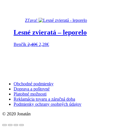
Zľava!
Lesné zvieratá – leporelo
Pôvodná
Aktuálna
Benčík
2,40
€
2,28
€
cena
cena
bola:
je:
2,40€.
2,28€.
Obchodné podmienky
Doprava a poštovné
Platobné možnosti
Reklamácia tovaru a záručná doba
Podmienky ochrany osobných údajov
© 2020 Jonatán