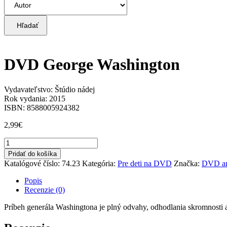
Hľadať
DVD George Washington
Vydavateľstvo: Štúdio nádej
Rok vydania: 2015
ISBN: 8588005924382
2,99
€
množstvo
DVD
Pridať do košíka
George
Katalógové číslo:
74.23
Kategória:
Pre deti na DVD
Značka:
DVD an
Washington
Popis
Recenzie (0)
Príbeh generála Washingtona je plný odvahy, odhodlania skromnosti