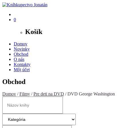
0
Košík
Domov
Novinky
Obchod
O nás
Kontakty
Môj účet
Obchod
Domov
/
Filmy
/
Pre deti na DVD
/ DVD George Washington