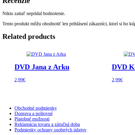
Recenzie
Nikto zatiaľ nepridal hodnotenie.
Tento produkt môžu ohodnotiť len prihlásení zákazníci, ktorí si ho kúp
Related products
DVD Jana z Arku
DVD Kr
2,99
€
2,99
€
Obchodné podmienky
Doprava a poštovné
Platobné možnosti
Reklamácia tovaru a záručná doba
Podmienky ochrany osobných údajov