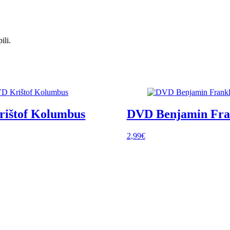
ili.
ištof Kolumbus
DVD Benjamin Fra
2,99
€