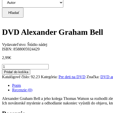
Hľadať
DVD Alexander Graham Bell
Vydavateľstvo: Štúdio nádej
ISBN: 8588005924429
2,99
€
množstvo
DVD
Pridať do košíka
Alexander
Katalógové číslo:
92.23
Kategória:
Pre deti na DVD
Značka:
DVD an
Graham
Bell
Popis
Recenzie (0)
Alexander Graham Bell a jeho kolega Thomas Watson sa rozhodli zlep
Ich novátorské myslenie a odhodlanie nakoniec vyústili do objavu, kto