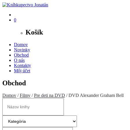
0
Košík
Domov
Novinky
Obchod
O nás
Kontakty
Môj účet
Obchod
Domov
/
Filmy
/
Pre deti na DVD
/ DVD Alexander Graham Bell