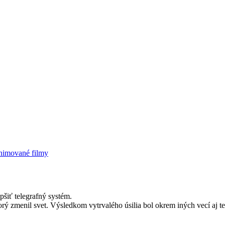
imované filmy
šiť telegrafný systém.
rý zmenil svet. Výsledkom vytrvalého úsilia bol okrem iných vecí aj te