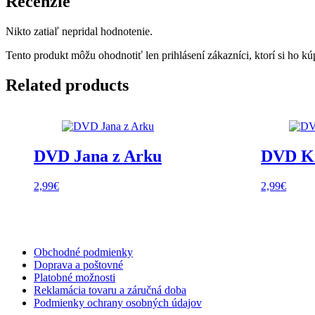
Recenzie
Nikto zatiaľ nepridal hodnotenie.
Tento produkt môžu ohodnotiť len prihlásení zákazníci, ktorí si ho kúp
Related products
DVD Jana z Arku
DVD Kr
2,99
€
2,99
€
Obchodné podmienky
Doprava a poštovné
Platobné možnosti
Reklamácia tovaru a záručná doba
Podmienky ochrany osobných údajov