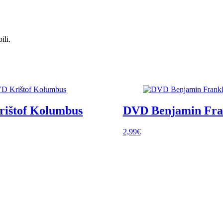
ili.
ištof Kolumbus
DVD Benjamin Fra
2,99
€