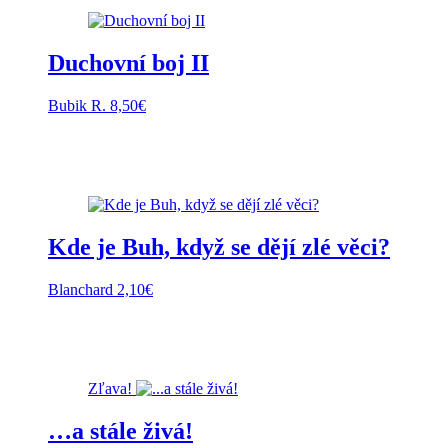
Duchovní boj II
Bubik R.
8,50
€
Kde je Buh, když se dějí zlé věci?
Blanchard
2,10
€
Zľava!
…a stále živá!