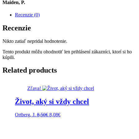
Maiden, P.
Recenzie (0)
Recenzie
Nikto zatiaľ nepridal hodnotenie.
Tento produkt môžu ohodnotiť len prihlásení zákazníci, ktorí si ho
kúpili.
Related products
Zľava!
Život, aký si vždy chcel
Pôvodná
Aktuálna
Ortberg, J.
8,50
€
8,08
€
cena
cena
bola:
je:
8,50€.
8,08€.