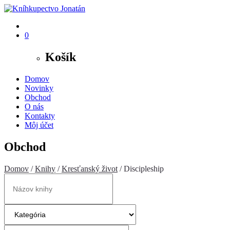
0
Košík
Domov
Novinky
Obchod
O nás
Kontakty
Môj účet
Obchod
Domov
/
Knihy
/
Kresťanský život
/ Discipleship