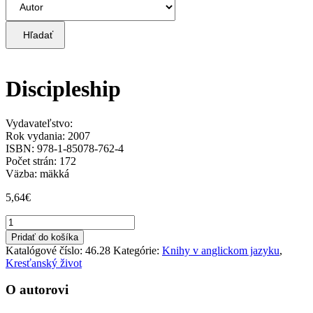
Hľadať
Discipleship
Vydavateľstvo:
Rok vydania: 2007
ISBN: 978-1-85078-762-4
Počet strán: 172
Väzba: mäkká
5,64
€
množstvo
Discipleship
Pridať do košíka
Katalógové číslo:
46.28
Kategórie:
Knihy v anglickom jazyku
,
Kresťanský život
O autorovi