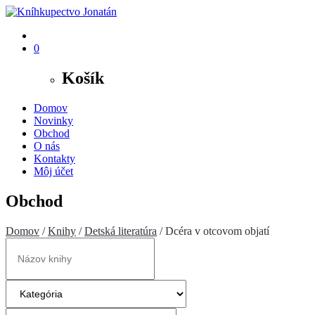
0
Košík
Domov
Novinky
Obchod
O nás
Kontakty
Môj účet
Obchod
Domov
/
Knihy
/
Detská literatúra
/ Dcéra v otcovom objatí