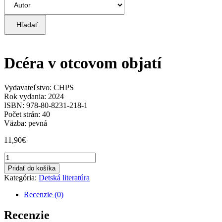
Hľadať
Dcéra v otcovom objatí
Vydavateľstvo: CHPS
Rok vydania: 2024
ISBN: 978-80-8231-218-1
Počet strán: 40
Väzba: pevná
11,90
€
množstvo
Dcéra
Pridať do košíka
v
Kategória:
Detská literatúra
otcovom
objatí
Recenzie (0)
Recenzie