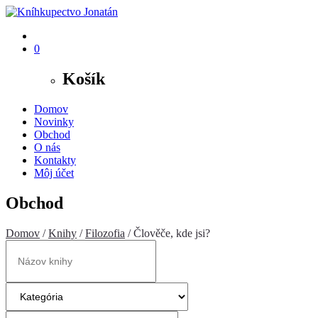
0
Košík
Domov
Novinky
Obchod
O nás
Kontakty
Môj účet
Obchod
Domov
/
Knihy
/
Filozofia
/ Člověče, kde jsi?