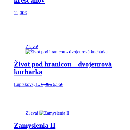
kresťanov
12,00
€
Zľava!
Život pod hranicou – dvojeurová
kuchárka
Pôvodná
Aktuálna
Luptáková, L.
6,90
€
6,56
€
cena
cena
bola:
je:
6,90€.
6,56€.
Zľava!
Zamyslenia II