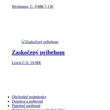
Pôvodná
Aktuálna
Westmann, C.
7,50
€
7,13
€
cena
cena
bola:
je:
7,50€.
7,13€.
Zaskočený príbehom
Lewis C.S.
19,90
€
Obchodné podmienky
Doprava a poštovné
Platobné možnosti