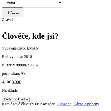
Hľadať
Zľava!
Člověče, kde jsi?
Vydavateľstvo: EMAN
Rok vydania: 2010
ISBN: 9788086211732
počet strán: 95
Pôvodná
Aktuálna
4,10
€
3,90
€
cena
cena
Na sklade
bola:
je:
4,10€.
3,90€.
množstvo
Pridať do košíka
Člověče,
Katalógové číslo:
69.08
Kategórie:
Filozofia
,
Kázne a príbehy
kde