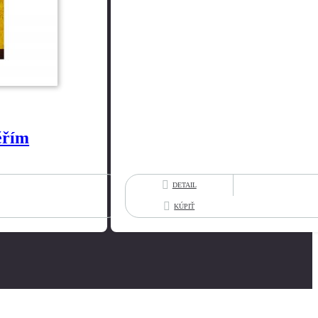
ěřím
DETAIL
KÚPIŤ