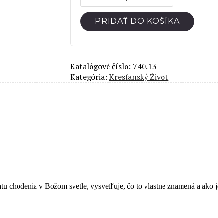
Chodenie
vo
PRIDAŤ DO KOŠÍKA
svetle
Katalógové číslo:
740.13
Kategória:
Kresťanský Život
 chodenia v Božom svetle, vysvetľuje, čo to vlastne znamená a ako j