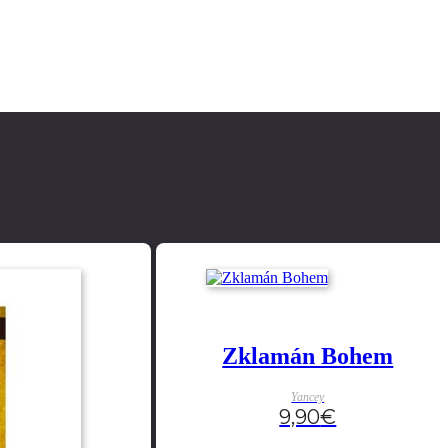
Zklamán Bohem
Yancey
9,90
€