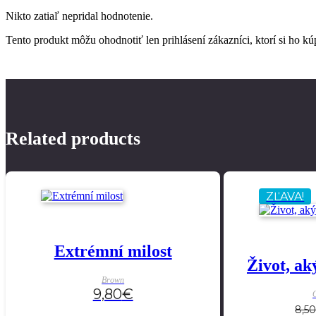
Nikto zatiaľ nepridal hodnotenie.
Tento produkt môžu ohodnotiť len prihlásení zákazníci, ktorí si ho kúp
Related products
ZĽAVA!
Extrémní milost
Život, ak
Brown
9,80
€
O
8,50