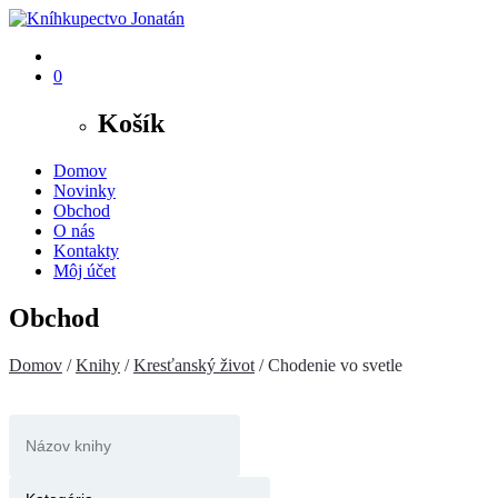
0
Košík
Domov
Novinky
Obchod
O nás
Kontakty
Môj účet
Obchod
Domov
/
Knihy
/
Kresťanský život
/ Chodenie vo svetle