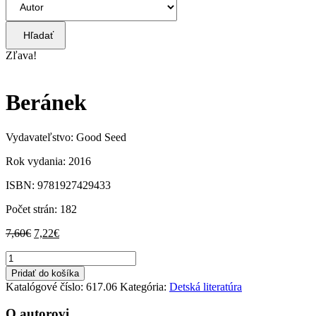
Hľadať
Zľava!
Beránek
Vydavateľstvo: Good Seed
Rok vydania: 2016
ISBN: 9781927429433
Počet strán: 182
Pôvodná
Aktuálna
7,60
€
7,22
€
cena
cena
množstvo
bola:
je:
Beránek
7,60€.
7,22€.
Pridať do košíka
Katalógové číslo:
617.06
Kategória:
Detská literatúra
O autorovi