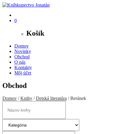
0
Košík
Domov
Novinky
Obchod
O nás
Kontakty
Môj účet
Obchod
Domov
/
Knihy
/
Detská literatúra
/ Beránek