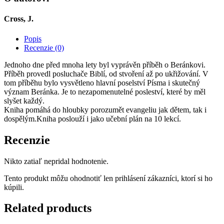
Cross, J.
Popis
Recenzie (0)
Jednoho dne před mnoha lety byl vyprávěn příběh o Beránkovi.
Příběh provedl posluchače Biblí, od stvoření až po ukřižování. V
tom příběhu bylo vysvětleno hlavní poselství Písma i skutečný
význam Beránka. Je to nezapomenutelné posleství, které by měl
slyšet každý.
Kniha pomáhá do hloubky porozumět evangeliu jak dětem, tak i
dospělým.Kniha poslouží i jako učební plán na 10 lekcí.
Recenzie
Nikto zatiaľ nepridal hodnotenie.
Tento produkt môžu ohodnotiť len prihlásení zákazníci, ktorí si ho
kúpili.
Related products