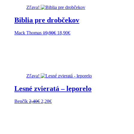
Zľava!
Biblia pre drobčekov
Pôvodná
Aktuálna
Mack Thomas
19,90
€
18,90
€
cena
cena
bola:
je:
19,90€.
18,90€.
Zľava!
Lesné zvieratá – leporelo
Pôvodná
Aktuálna
Benčík
2,40
€
2,28
€
cena
cena
bola:
je:
2,40€.
2,28€.