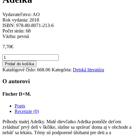
Vydavateľstvo: AO
Rok vydania: 2018
ISBN: 978-80-8071-213-6
Počet strán: 68
Väzba: pevná
7,70
€
množstvo
Adelka
Pridať do košíka
Katalógové číslo:
668.06
Kategória:
Detská literatúra
O autorovi
Fischer D+M.
Popis
Recenzie (0)
Príhody malej Adelky. Malé dievčatko Adelka pomôže deťom
zvládnuť prvý deň v škôlke, slušne sa správať doma aj v obchode a
nebáť sa lekára. Témy sú podporené úlohami pre deti a a