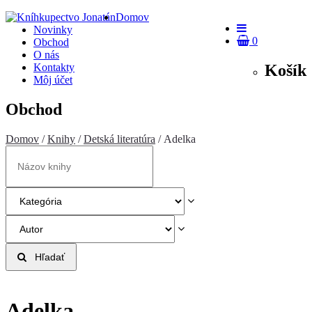
Domov
Novinky
0
Obchod
O nás
Košík
Kontakty
Môj účet
Obchod
Domov
/
Knihy
/
Detská literatúra
/ Adelka
Hľadať
Adelka