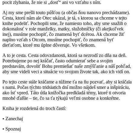
pocit zlyhania, že nie si „dosť“ ani vo vzťahu s ním.
Aj my sme prešli touto púšťou (a občas ňou nanovo prechádzame).
Cesta, ktorú nám ale Otec ukázal, je tá, s ktorou sa chceme v tejto
knihe podeliť. Pochopili sme, že namiesto toho, aby sme snažili o
dokonalosť v role manželky, matky, služobníčky (či akejkoľvek
inej), musíme pochopiť, čo znamená byť dcérou. Ak chceme žiť
naplno vzťah s Otcom, musíme pochopiť, čo znamená byť
dieťaťom, ktoré mu úplne dôveruje. Vo všetkom.
A to je cesta. Cesta odovzdanosti, ktorá sa nezrodí zo dňa na deň.
Potrebujeme po nej kráčať, často odumierať sebe a svojim
predstavám, dovoliť Bohu premieňať naše zmýšľanie a náš pohľad,
aby sme videli veci a situácie vo svojom živote tak, ako ich vidí on.
Po tejto ceste stále kráčame a túžime ťa na ňu pozvať, aby si kráčala
s nami. Počas týchto tridsiatich dní možno nájdeš smer a inšpiráciu,
ako ísť vpred. Táto útla knižočka predkladá témy, ktoré ti otvoria
mnohé ďalšie – tie, čo sa ťa týkajú veľmi osobne a konkrétne.
Kniha je rozdelená do troch častí:
• Zanechaj
• Spoznaj