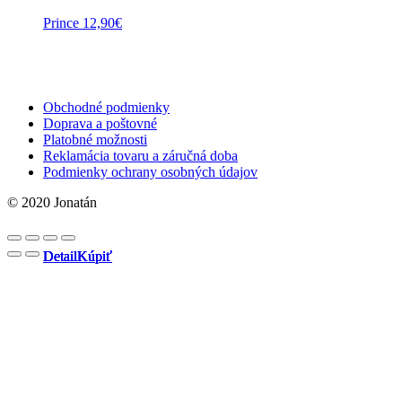
Prince
12,90
€
Obchodné podmienky
Doprava a poštovné
Platobné možnosti
Reklamácia tovaru a záručná doba
Podmienky ochrany osobných údajov
© 2020 Jonatán
Detail
Detail
Detail
Detail
Kúpiť
Kúpiť
Kúpiť
Kúpiť