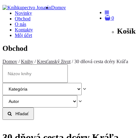
Domov
Novinky
0
Obchod
O nás
Košík
Kontakty
Môj účet
Obchod
Domov
/
Knihy
/
Kresťanský život
/ 30 dňová cesta dcéry Kráľa
Hľadať
30 dňová cesta dcéry Kráľa