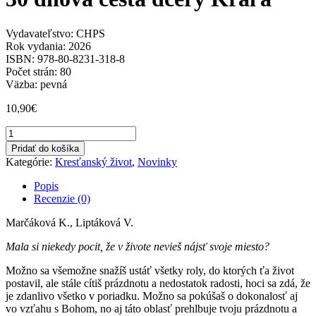
Vydavateľstvo: CHPS
Rok vydania: 2026
ISBN: 978-80-8231-318-8
Počet strán: 80
Väzba: pevná
10,90
€
množstvo
30
Pridať do košíka
dňová
Kategórie:
Kresťanský život
,
Novinky
cesta
dcéry
Popis
Kráľa
Recenzie (0)
Marčáková K., Liptáková V.
Mala si niekedy pocit, že v živote nevieš nájsť svoje miesto?
Možno sa všemožne snažíš ustáť všetky roly, do ktorých ťa život
postavil, ale stále cítiš prázdnotu a nedostatok radosti, hoci sa zdá, že
je zdanlivo všetko v poriadku. Možno sa pokúšaš o dokonalosť aj
vo vzťahu s Bohom, no aj táto oblasť prehlbuje tvoju prázdnotu a