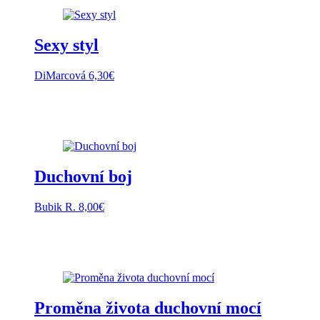
Sexy styl
DiMarcová
6,30
€
Duchovní boj
Bubik R.
8,00
€
Proměna života duchovní mocí