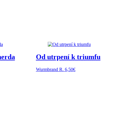
nerda
Od utrpení k triumfu
Wurmbrand R.
6,50
€