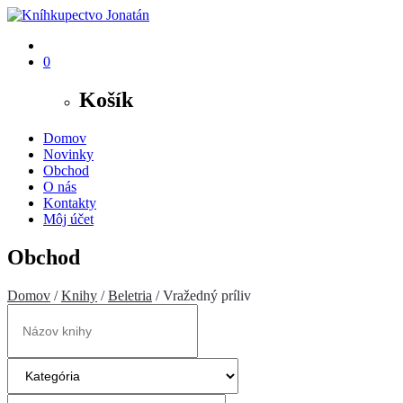
0
Košík
Domov
Novinky
Obchod
O nás
Kontakty
Môj účet
Obchod
Domov
/
Knihy
/
Beletria
/ Vražedný príliv