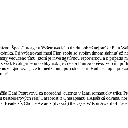
mizne. Špeciálny agent Vyšetrovacieho úradu pobrežnej stráže Finn Wal
stojníka. Pri vyšetrovaní musí Finn spolu so svojím tímom siahnuť až n
try vedúceho tímu, ktorá je investigatívnou reportérkou a k prípadu m
az však kvôli príbehu Gabby riskuje život a Finn sa obáva, že o ňu pr
nemôže ignorovať, že to medzi nimi poriadne iskrí. Budú schopní preko
rčom?
 Dani Pettreyovú za poprednú autorku v žánri romantický triler. Pred
ou bestsellerových sérií Chrabrosť z Chesapeaku a Ajlašská odvaha,
onal Readers´s Choice Awards (dvakrát) the Gyle Wilson Award of Excel