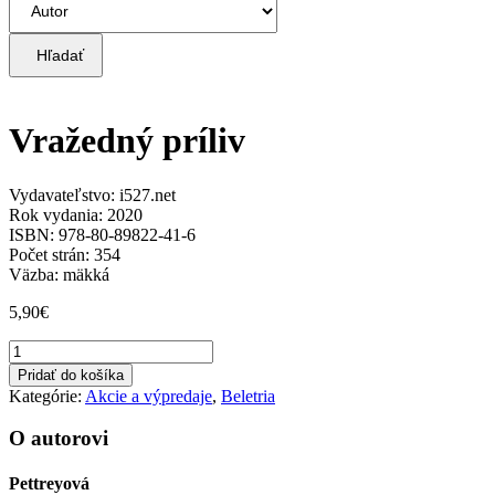
Hľadať
Vražedný príliv
Vydavateľstvo: i527.net
Rok vydania: 2020
ISBN: 978-80-89822-41-6
Počet strán: 354
Väzba: mäkká
5,90
€
množstvo
Vražedný
Pridať do košíka
príliv
Kategórie:
Akcie a výpredaje
,
Beletria
O autorovi
Pettreyová