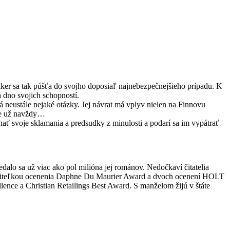
ker sa tak púšťa do svojho doposiaľ najnebezpečnejšieho prípadu. K
a dno svojich schopností.
á neustále nejaké otázky. Jej návrat má vplyv nielen na Finnovu
íde už navždy…
nať svoje sklamania a predsudky z minulosti a podarí sa im vypátrať
alo sa už viac ako pol milióna jej románov. Nedočkaví čitatelia
 nositeľkou ocenenia Daphne Du Maurier Award a dvoch ocenení HOLT
lence a Christian Retailings Best Award. S manželom žijú v štáte