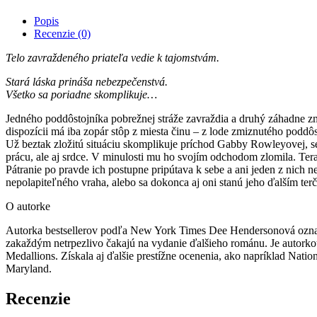
Popis
Recenzie (0)
Telo zavraždeného priateľa vedie k tajomstvám.
Stará láska prináša nebezpečenstvá.
Všetko sa poriadne skomplikuje…
Jedného poddôstojníka pobrežnej stráže zavraždia a druhý záhadne z
dispozícii má iba zopár stôp z miesta činu – z lode zmiznutého poddô
Už beztak zložitú situáciu skomplikuje príchod Gabby Rowleyovej, ses
prácu, ale aj srdce. V minulosti mu ho svojím odchodom zlomila. Ter
Pátranie po pravde ich postupne pripútava k sebe a ani jeden z nich 
nepolapiteľného vraha, alebo sa dokonca aj oni stanú jeho ďalším te
O autorke
Autorka bestsellerov podľa New York Times Dee Hendersonová označila
zakaždým netrpezlivo čakajú na vydanie ďalšieho románu. Je autork
Medallions. Získala aj ďalšie prestížne ocenenia, ako napríklad Nati
Maryland.
Recenzie