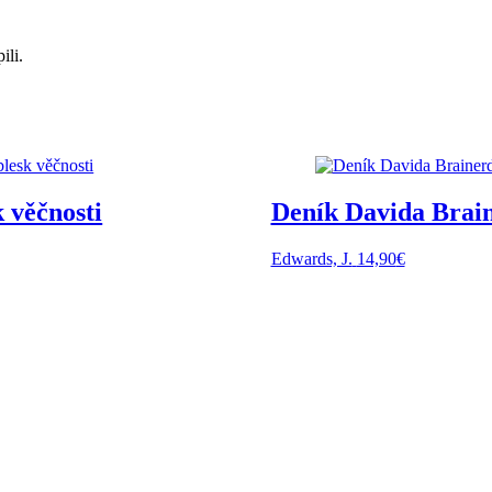
ili.
 věčnosti
Deník Davida Brai
Edwards, J.
14,90
€