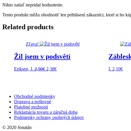
Nikto zatiaľ nepridal hodnotenie.
Tento produkt môžu ohodnotiť len prihlásení zákazníci, ktorí si ho kúp
Related products
Zľava!
Žil jsem v podsvětí
Záblesk
Pôvodná
Aktuálna
Eriksen, J.
2,50
€
2,38
€
I.
2,10
€
cena
cena
bola:
je:
2,50€.
2,38€.
Obchodné podmienky
Doprava a poštovné
Platobné možnosti
Reklamácia tovaru a záručná doba
Podmienky ochrany osobných údajov
© 2020 Jonatán