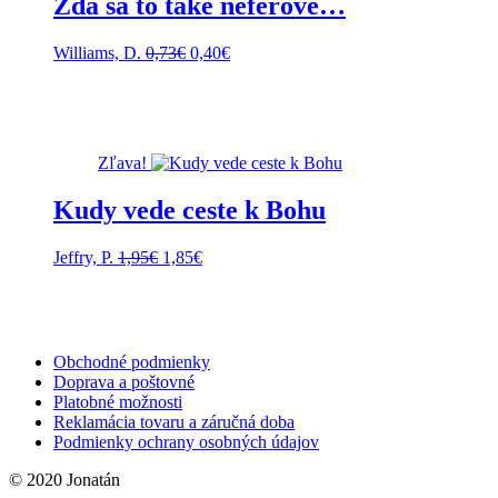
Zdá sa to také neférové…
Pôvodná
Aktuálna
Williams, D.
0,73
€
0,40
€
cena
cena
bola:
je:
0,73€.
0,40€.
Zľava!
Kudy vede ceste k Bohu
Pôvodná
Aktuálna
Jeffry, P.
1,95
€
1,85
€
cena
cena
bola:
je:
1,95€.
1,85€.
Obchodné podmienky
Doprava a poštovné
Platobné možnosti
Reklamácia tovaru a záručná doba
Podmienky ochrany osobných údajov
© 2020 Jonatán