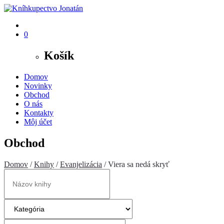
0
Košík
Domov
Novinky
Obchod
O nás
Kontakty
Môj účet
Obchod
Domov
/
Knihy
/
Evanjelizácia
/ Viera sa nedá skryť