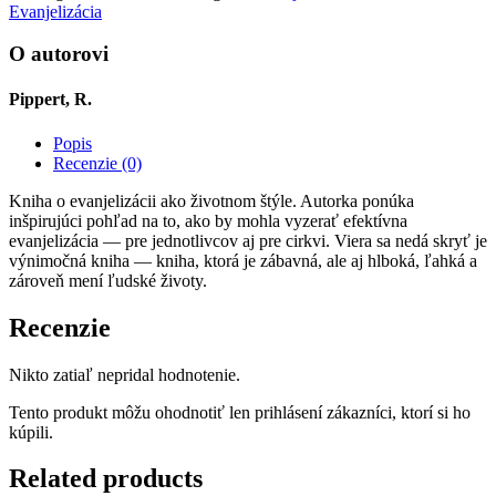
nedá
Evanjelizácia
skryť
O autorovi
Pippert, R.
Popis
Recenzie (0)
Kniha o evanjelizácii ako životnom štýle. Autorka ponúka
inšpirujúci pohľad na to, ako by mohla vyzerať efektívna
evanjelizácia — pre jednotlivcov aj pre cirkvi. Viera sa nedá skryť je
výnimočná kniha — kniha, ktorá je zábavná, ale aj hlboká, ľahká a
zároveň mení ľudské životy.
Recenzie
Nikto zatiaľ nepridal hodnotenie.
Tento produkt môžu ohodnotiť len prihlásení zákazníci, ktorí si ho
kúpili.
Related products