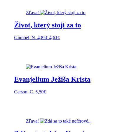
Zľava!
Život, který stojí za to
Pôvodná
Aktuálna
Gumbel, N.
4,85
€
4,61
€
cena
cena
bola:
je:
4,85€.
4,61€.
Evanjelium Ježiša Krista
Carson, C.
5,50
€
Zľava!