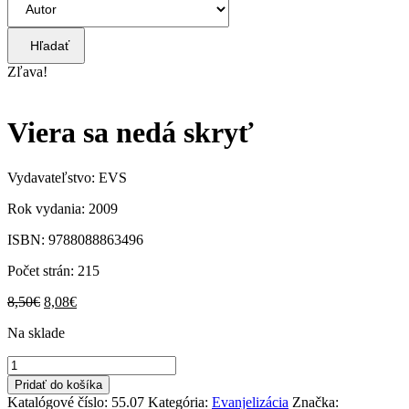
Hľadať
Zľava!
Viera sa nedá skryť
Vydavateľstvo: EVS
Rok vydania: 2009
ISBN: 9788088863496
Počet strán: 215
Pôvodná
Aktuálna
8,50
€
8,08
€
cena
cena
Na sklade
bola:
je:
8,50€.
8,08€.
množstvo
Viera
Pridať do košíka
sa
Katalógové číslo:
55.07
Kategória:
Evanjelizácia
Značka: