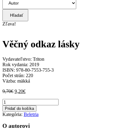
Hľadať
Zľava!
Věčný odkaz lásky
Vydavateľstvo: Triton
Rok vydania: 2019
ISBN: 978-80-7553-755-3
Počet strán: 220
Väzba: mäkká
Pôvodná
Aktuálna
9,70
€
9,20
€
cena
cena
množstvo
bola:
je:
Věčný
9,70€.
9,20€.
Pridať do košíka
odkaz
Kategória:
Beletria
lásky
O autorovi