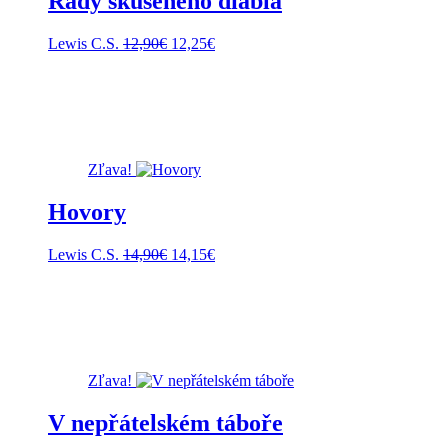
Rady skúseného diabla
Pôvodná
Aktuálna
Lewis C.S.
12,90
€
12,25
€
cena
cena
bola:
je:
12,90€.
12,25€.
Zľava!
Hovory
Pôvodná
Aktuálna
Lewis C.S.
14,90
€
14,15
€
cena
cena
bola:
je:
14,90€.
14,15€.
Zľava!
V nepřátelském táboře