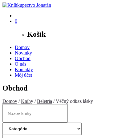
0
Košík
Domov
Novinky
Obchod
O nás
Kontakty
Môj účet
Obchod
Domov
/
Knihy
/
Beletria
/ Věčný odkaz lásky