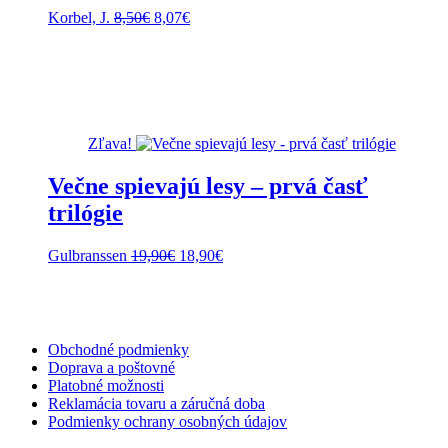
Pôvodná
Aktuálna
Korbel, J.
8,50
€
8,07
€
cena
cena
bola:
je:
8,50€.
8,07€.
Zľava!
Večne spievajú lesy – prvá časť
trilógie
Pôvodná
Aktuálna
Gulbranssen
19,90
€
18,90
€
cena
cena
bola:
je:
19,90€.
18,90€.
Obchodné podmienky
Doprava a poštovné
Platobné možnosti
Reklamácia tovaru a záručná doba
Podmienky ochrany osobných údajov