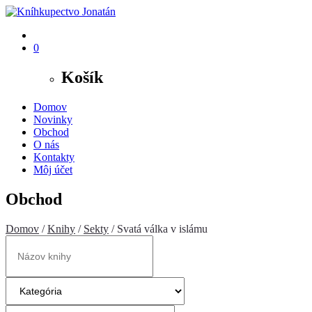
0
Košík
Domov
Novinky
Obchod
O nás
Kontakty
Môj účet
Obchod
Domov
/
Knihy
/
Sekty
/ Svatá válka v islámu