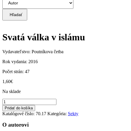
Hľadať
Svatá válka v islámu
Vydavateľstvo: Poutníkova četba
Rok vydania: 2016
Počet strán: 47
1,60
€
Na sklade
množstvo
Svatá
Pridať do košíka
válka
Katalógové číslo:
70.17
Kategória:
Sekty
v
islámu
O autorovi