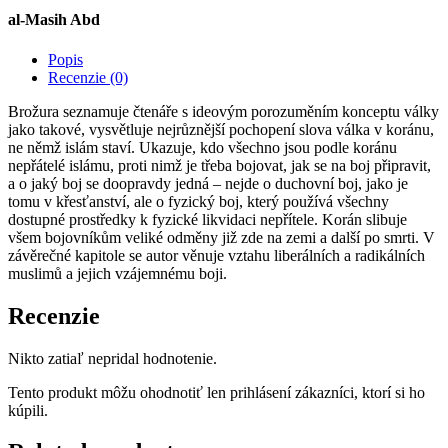
al-Masih Abd
Popis
Recenzie (0)
Brožura seznamuje čtenáře s ideovým porozuměním konceptu války
jako takové, vysvětluje nejrůznější pochopení slova válka v koránu,
ne němž islám staví. Ukazuje, kdo všechno jsou podle koránu
nepřátelé islámu, proti nimž je třeba bojovat, jak se na boj připravit,
a o jaký boj se doopravdy jedná – nejde o duchovní boj, jako je
tomu v křesťanství, ale o fyzický boj, který používá všechny
dostupné prostředky k fyzické likvidaci nepřítele. Korán slibuje
všem bojovníkům veliké odměny již zde na zemi a další po smrti. V
závěrečné kapitole se autor věnuje vztahu liberálních a radikálních
muslimů a jejich vzájemnému boji.
Recenzie
Nikto zatiaľ nepridal hodnotenie.
Tento produkt môžu ohodnotiť len prihlásení zákazníci, ktorí si ho
kúpili.