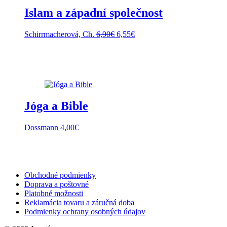
Islam a západní společnost
Pôvodná
Aktuálna
Schirrmacherová, Ch.
6,90
€
6,55
€
cena
cena
bola:
je:
6,90€.
6,55€.
Jóga a Bible
Dossmann
4,00
€
Obchodné podmienky
Doprava a poštovné
Platobné možnosti
Reklamácia tovaru a záručná doba
Podmienky ochrany osobných údajov