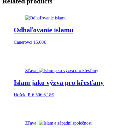
Related products
Odhaľovanie islamu
Canerovci
15,00
€
Zľava!
Islam jako výzva pro křesťany
Pôvodná
Aktuálna
Hošek ,P.
6,50
€
6,18
€
cena
cena
bola:
je:
6,50€.
6,18€.
Zľava!