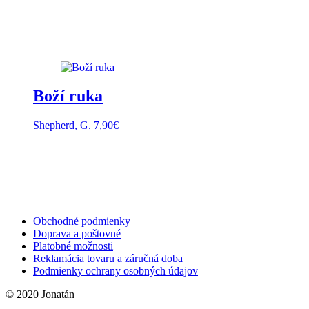
Boží ruka
Shepherd, G.
7,90
€
Obchodné podmienky
Doprava a poštovné
Platobné možnosti
Reklamácia tovaru a záručná doba
Podmienky ochrany osobných údajov
© 2020 Jonatán