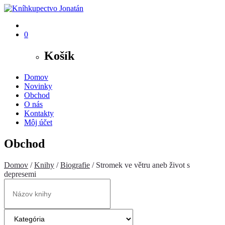
0
Košík
Domov
Novinky
Obchod
O nás
Kontakty
Môj účet
Obchod
Domov
/
Knihy
/
Biografie
/ Stromek ve větru aneb život s
depresemi