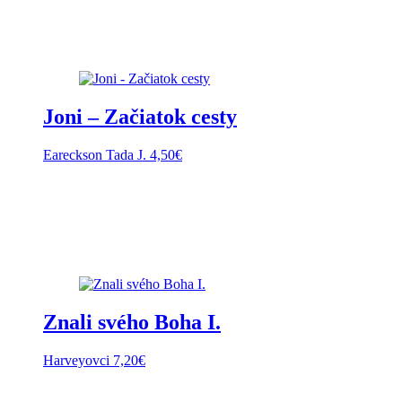
Joni – Začiatok cesty
Eareckson Tada J.
4,50
€
Znali svého Boha I.
Harveyovci
7,20
€