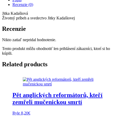
život
Recenzie (0)
s
depresemi
Jitka Kadašiová
Životný príbeh a svedectvo Jitky Kadašiovej
Recenzie
Nikto zatiaľ nepridal hodnotenie.
Tento produkt môžu ohodnotiť len prihlásení zákazníci, ktorí si ho
kúpili.
Related products
Pět anglických reformátorů, kteří
zemřeli mučenickou smrtí
Ryle
8,20
€