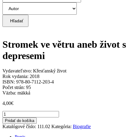
Hľadať
Stromek ve větru aneb život s
depresemi
Vydavateľstvo: Křesťanský život
Rok vydania: 2018
ISBN: 978-80-7112-203-4
Počet strán: 95
Väzba: mäkká
4,00
€
množstvo
Stromek
Pridať do košíka
ve
Katalógové číslo:
111.02
Kategória:
Biografie
větru
aneb
Popis