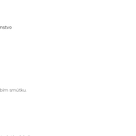
enstvo
obím smútku.