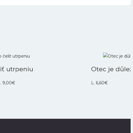
iť utrpeniu
Otec je důlež
.
9,00
€
L.
6,60
€