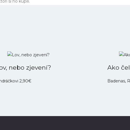
rí si ho kúpili.
ov, nebo zjevení?
Ako čel
ndráčkovi
2,90
€
Badenas, R