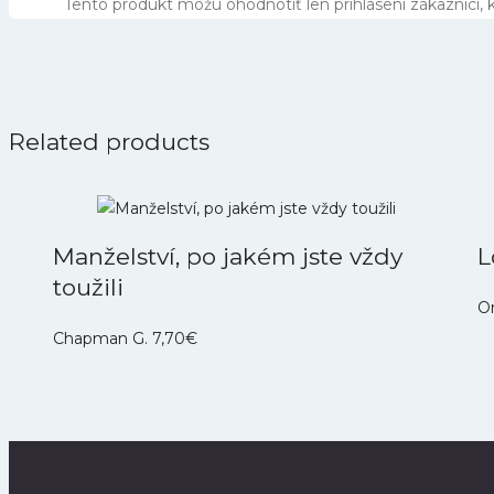
Tento produkt môžu ohodnotiť len prihlásení zákazníci, kto
Related products
Manželství, po jakém jste vždy
L
toužili
O
Chapman G.
7,70
€