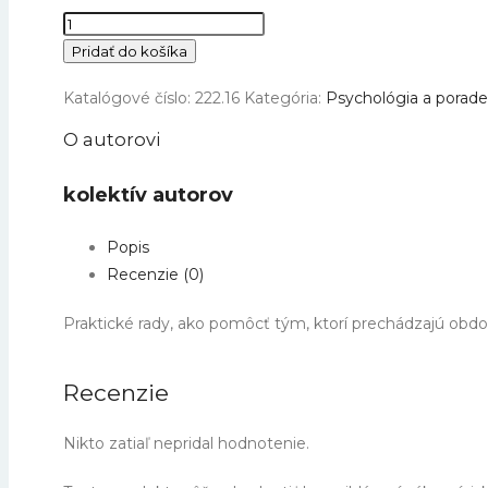
množstvo
Sprevádzanie
Pridať do košíka
smútiacich
Katalógové číslo:
222.16
Kategória:
Psychológia a porad
O autorovi
kolektív autorov
Popis
Recenzie (0)
Praktické rady, ako pomôcť tým, ktorí prechádzajú obd
Recenzie
Nikto zatiaľ nepridal hodnotenie.