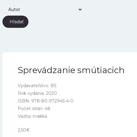
Hľadať
Sprevádzanie smútiacich
Vydavateľstvo: BS
Rok vydania: 2020
ISBN: 978-80-972945-4-0
Počet strán: 48
Väzba: mäkká
2,50
€