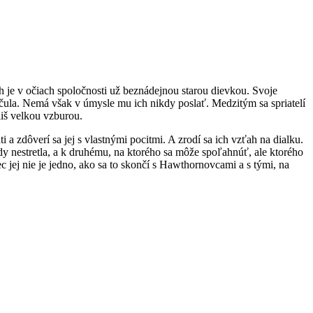
h je v očiach spoločnosti už beznádejnou starou dievkou. Svoje
počula. Nemá však v úmysle mu ich nikdy poslať. Medzitým sa spriatelí
iš velkou vzburou.
a zdôverí sa jej s vlastnými pocitmi. A zrodí sa ich vzťah na dialku.
 nestretla, a k druhému, na ktorého sa môže spoľahnúť, ale ktorého
c jej nie je jedno, ako sa to skončí s Hawthornovcami a s tými, na