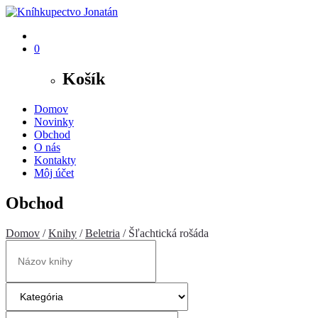
0
Košík
Domov
Novinky
Obchod
O nás
Kontakty
Môj účet
Obchod
Domov
/
Knihy
/
Beletria
/ Šľachtická rošáda