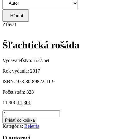
Hľadať
Zľava!
Šľachtická rošáda
Vydavateľstvo: i527.net
Rok vydania: 2017
ISBN: 978-80-89822-11-9
Počet strán: 323
Pôvodná
Aktuálna
11,90
€
11,30
€
cena
cena
množstvo
bola:
je:
Šľachtická
11,90€.
11,30€.
Pridať do košíka
rošáda
Kategória:
Beletria
O autorovi