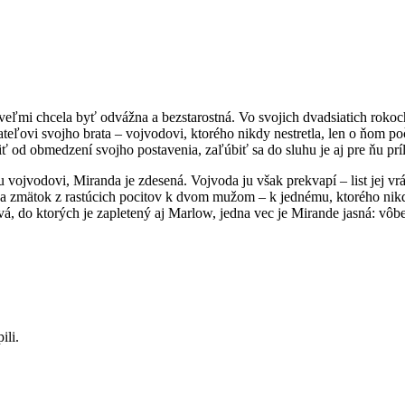
veľmi chcela byť odvážna a bezstarostná. Vo svojich dvadsiatich rokoc
riateľovi svojho brata – vojvodovi, ktorého nikdy nestretla, len o ňom 
od obmedzení svojho postavenia, zaľúbiť sa do sluhu je aj pre ňu príl
ojvodovi, Miranda je zdesená. Vojvoda ju však prekvapí – list jej vráti 
na zmätok z rastúcich pocitov k dvom mužom – k jednému, ktorého nikdy
tvá, do ktorých je zapletený aj Marlow, jedna vec je Mirande jasná: vôbe
ili.