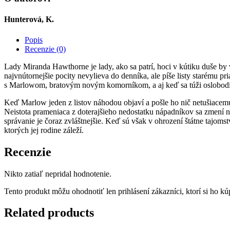
Hunterová, K.
Popis
Recenzie (0)
Lady Miranda Hawthorne je lady, ako sa patrí, hoci v kútiku duše by 
najvnútornejšie pocity nevylieva do denníka, ale píše listy starému p
s Marlowom, bratovým novým komorníkom, a aj keď sa túži oslobodiť 
Keď Marlow jeden z listov náhodou objaví a pošle ho nič netušiacemu v
Neistota prameniaca z doterajšieho nedostatku nápadníkov sa zmení 
správanie je čoraz zvláštnejšie. Keď sú však v ohrození štátne tajoms
ktorých jej rodine záleží.
Recenzie
Nikto zatiaľ nepridal hodnotenie.
Tento produkt môžu ohodnotiť len prihlásení zákazníci, ktorí si ho kúp
Related products