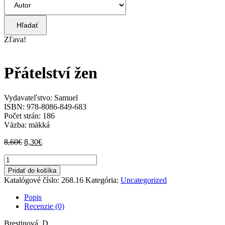
Hľadať
Zľava!
Přátelství žen
Vydavateľstvo: Samuel
ISBN: 978-8086-849-683
Počet strán: 186
Väzba: mäkká
Pôvodná
Aktuálna
8,60
€
8,30
€
cena
cena
množstvo
bola:
je:
Přátelství
8,60€.
8,30€.
Pridať do košíka
žen
Katalógové číslo:
268.16
Kategória:
Uncategorized
Popis
Recenzie (0)
Brestinová, D.