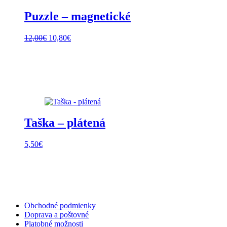
Puzzle – magnetické
Pôvodná
Aktuálna
12,00
€
10,80
€
cena
cena
bola:
je:
12,00€.
10,80€.
Taška – plátená
5,50
€
Obchodné podmienky
Doprava a poštovné
Platobné možnosti