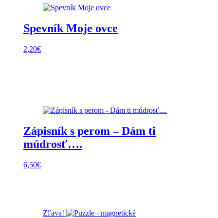
Spevník Moje ovce
2,20
€
Zápisník s perom – Dám ti
múdrosť….
6,50
€
Zľava!