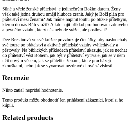
Silné a vřelé ženské přátelství je jedinečným Božím darem. Ženy
však také jedna druhou umějí hluboce zranit. Jaký je Boží plán pro
přátelství mezi ženami? Jak máme naplnit touhu po blízké přítelkyni,
kterou do nás Bůh vložil? A kde najít příklad pro budování zdravého
a pevného vztahu, který nás nebude srážet, ale posilovat?
Dee Brestinová ve své knížce povzbuzuje čtenářky, aby naslouchaly
své touze po přátelství a aktivně přátelské vztahy vyhledávaly a
pěstovaly. Na biblických příkladech přátelství ukazuje, jak se nechat
do přátelství vést Bohem, jak být v přátelství vytrvalé, jak se v něm
učit novým věcem, jak se přátelit s ženami, které procházejí
zkouškami, nebo jak se vyvarovat nezdravé citové závislosti.
Recenzie
Nikto zatiaľ nepridal hodnotenie.
Tento produkt môžu ohodnotiť len prihlásení zákazníci, ktorí si ho
kúpili.
Related products