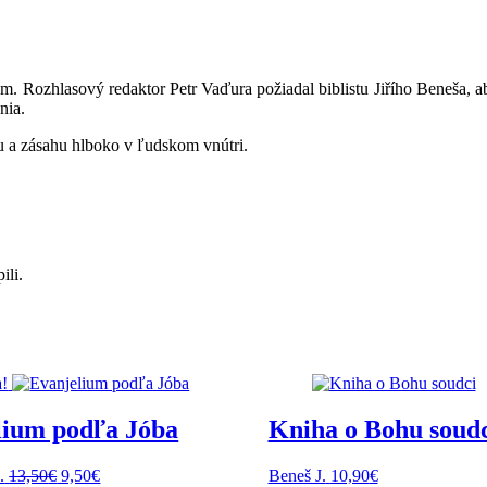
m. Rozhlasový redaktor Petr Vaďura požiadal biblistu Jiřího Beneša, a
nia.
u a zásahu hlboko v ľudskom vnútri.
ili.
!
lium podľa Jóba
Kniha o Bohu soud
Pôvodná
Aktuálna
.
13,50
€
9,50
€
Beneš J.
10,90
€