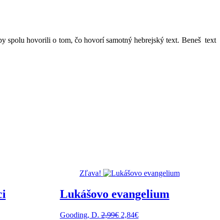
by spolu hovorili o tom, čo hovorí samotný hebrejský text. Beneš text
Zľava!
ci
Lukášovo evangelium
Pôvodná
Aktuálna
Gooding, D.
2,99
€
2,84
€