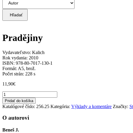
Hľadať
Pradějiny
Vydavateľstvo: Kalich
Rok vydania: 2010
ISBN: 978-80-7017-130-1
Formát: A5, brož.
Počet strán: 228 s
11,90
€
množstvo
Pradějiny
Pridať do košíka
Katalógové číslo:
256.25
Kategória:
Výklady a komentáre
Značky:
S
O autorovi
Beneš J.