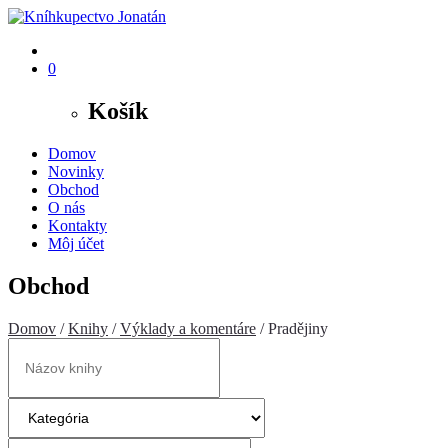
0
Košík
Domov
Novinky
Obchod
O nás
Kontakty
Môj účet
Obchod
Domov
/
Knihy
/
Výklady a komentáre
/ Pradějiny