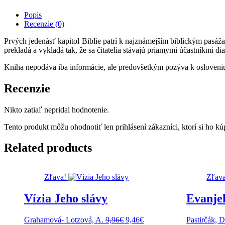
Popis
Recenzie (0)
Prvých jedenásť kapitol Biblie patrí k najznámejším biblickým pasáža
prekladá a vykladá tak, že sa čitatelia stávajú priamymi účastníkmi dia
Kniha nepodáva iba informácie, ale predovšetkým pozýva k osloveni
Recenzie
Nikto zatiaľ nepridal hodnotenie.
Tento produkt môžu ohodnotiť len prihlásení zákazníci, ktorí si ho kúp
Related products
Zľava!
Zľava
Vízia Jeho slávy
Evanje
Pôvodná
Aktuálna
Grahamová- Lotzová, A.
9,96
€
9,46
€
Pastirčák, D