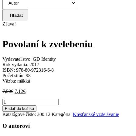
Hľadať
Zľava!
Povolaní k zvelebeniu
Vydavateľstvo: GD Identity
Rok vydania: 2017
ISBN: 978-80-972316-6-8
Počet strán: 98
Väzba: mäkká
Pôvodná
Aktuálna
7,50
€
7,12
€
cena
cena
množstvo
bola:
je:
Povolaní
7,50€.
7,12€.
Pridať do košíka
k
Katalógové číslo:
300.12
Kategória:
Kresťanské vzdelávanie
zvelebeniu
O autorovi