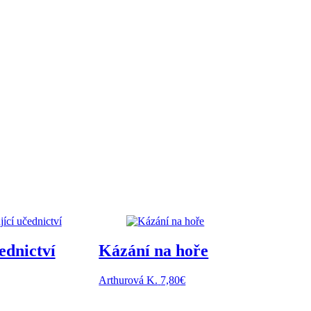
ednictví
Kázání na hoře
á
ktuálna
Arthurová K.
7,80
€
ena
: