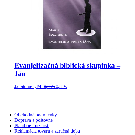
Evanjelizačná biblická skupinka –
Ján
Pôvodná
Aktuálna
Janatuinen, M.
0,85
€
0,81
€
cena
cena
bola:
je:
0,85€.
0,81€.
Obchodné podmienky
Doprava a poštovné
Platobné možnosti
Reklamácia tovaru a záručná doba