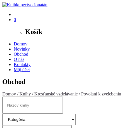
0
Košík
Domov
Novinky
Obchod
O nás
Kontakty
Môj účet
Obchod
Domov
/
Knihy
/
Kresťanské vzdelávanie
/ Povolaní k zvelebeniu