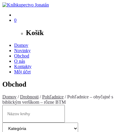
0
Košík
Domov
Novinky
Obchod
O nás
Kontakty
Môj účet
Obchod
Domov
/
Drobnosti
/
Pohľadnice
/ Pohľadnice – obyčajné s
biblickým veršíkom – rôzne BTM