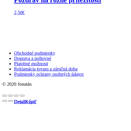
Pozdrav na rôzne príležitosti
2,50
€
Obchodné podmienky
Doprava a poštovné
Platobné možnosti
Reklamácia tovaru a záručná doba
Podmienky ochrany osobných údajov
© 2020 Jonatán
Detail
Detail
Detail
Detail
Kúpiť
Kúpiť
Kúpiť
Kúpiť