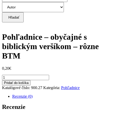
Hľadať
Pohľadnice – obyčajné s
biblickým veršíkom – rôzne
BTM
0,20
€
množstvo
Pohľadnice
Pridať do košíka
-
Katalógové číslo:
900.27
Kategória:
Pohľadnice
obyčajné
s
Recenzie (0)
biblickým
veršíkom
Recenzie
-
rôzne