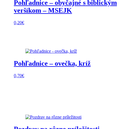
Pohľadnice – obyčajné s biblickým
veršíkom – MSEJK
0,20
€
Pohľadnice – ovečka, kríž
0,70
€