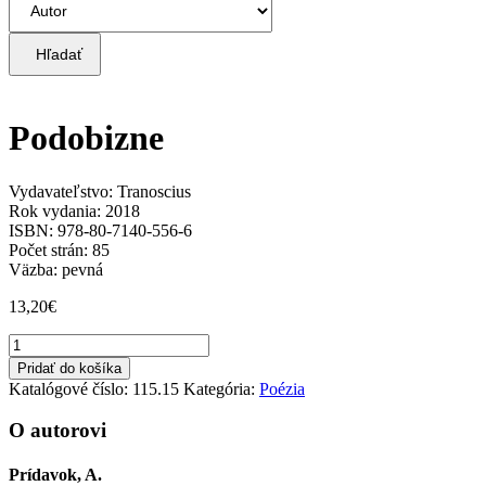
Hľadať
Podobizne
Vydavateľstvo: Tranoscius
Rok vydania: 2018
ISBN: 978-80-7140-556-6
Počet strán: 85
Väzba: pevná
13,20
€
množstvo
Podobizne
Pridať do košíka
Katalógové číslo:
115.15
Kategória:
Poézia
O autorovi
Prídavok, A.