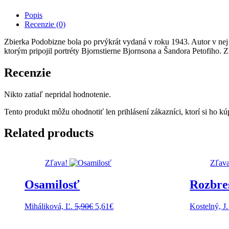
Popis
Recenzie (0)
Zbierka Podobizne bola po prvýkrát vydaná v roku 1943. Autor v nej 
ktorým pripojil portréty Bjornstierne Bjornsona a Šandora Petofiho. Z
Recenzie
Nikto zatiaľ nepridal hodnotenie.
Tento produkt môžu ohodnotiť len prihlásení zákazníci, ktorí si ho kúp
Related products
Zľava!
Zľava
Osamilosť
Rozbre
Pôvodná
Aktuálna
Miháliková, Ľ.
5,90
€
5,61
€
Kostelný, J.
cena
cena
bola:
je: