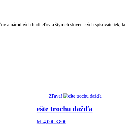
ľov a národných buditeľov a štyroch slovenských spisovateliek, ku
Zľava!
ešte trochu dažďa
a
Pôvodná
Aktuálna
M.
4,00
€
3,80
€
cena
cena
bola:
je: