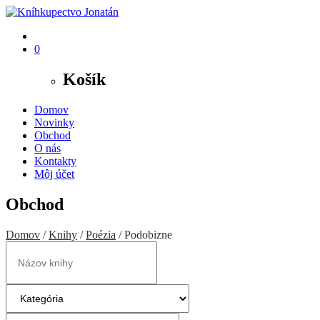
0
Košík
Domov
Novinky
Obchod
O nás
Kontakty
Môj účet
Obchod
Domov
/
Knihy
/
Poézia
/ Podobizne