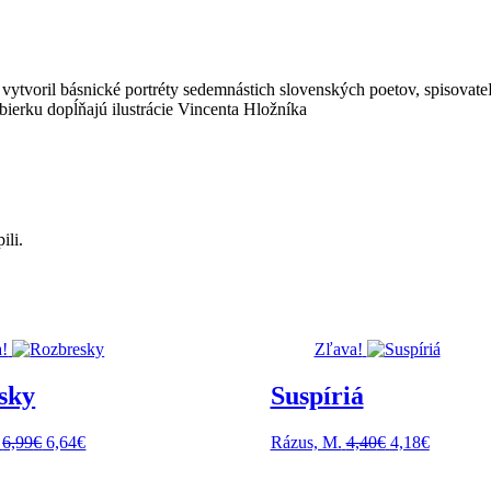
vytvoril básnické portréty sedemnástich slovenských poetov, spisovate
bierku dopĺňajú ilustrácie Vincenta Hložníka
ili.
!
Zľava!
sky
Suspíriá
Pôvodná
Aktuálna
Pôvodná
Aktuáln
6,99
€
6,64
€
Rázus, M.
4,40
€
4,18
€
cena
cena
cena
cena
bola:
je:
bola:
je: