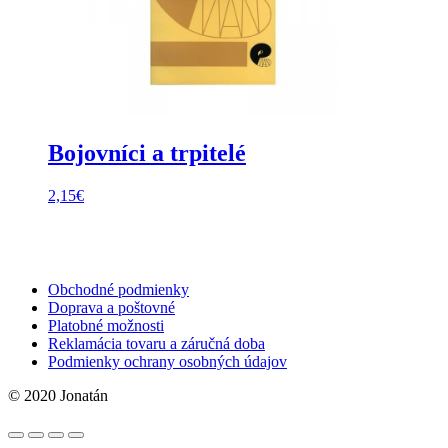
Bojovníci a trpitelé
2,15
€
Obchodné podmienky
Doprava a poštovné
Platobné možnosti
Reklamácia tovaru a záručná doba
Podmienky ochrany osobných údajov
© 2020 Jonatán