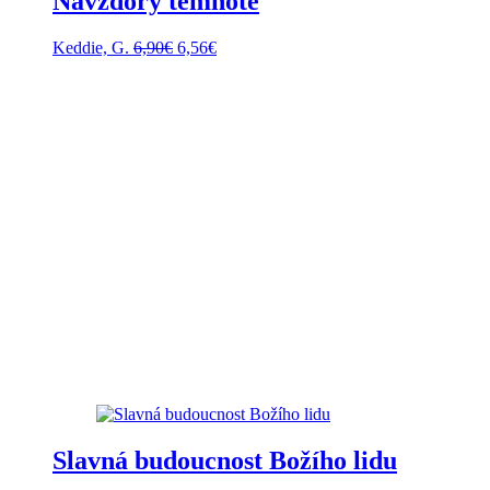
Navzdory temnotě
Pôvodná
Aktuálna
Keddie, G.
6,90
€
6,56
€
cena
cena
bola:
je:
6,90€.
6,56€.
Slavná budoucnost Božího lidu