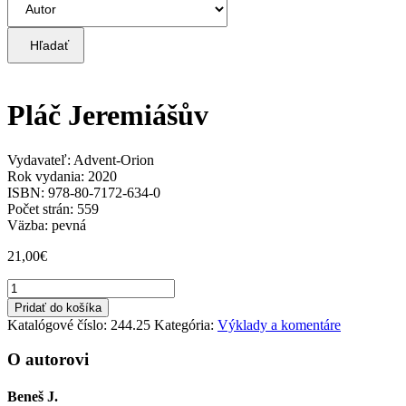
Hľadať
Pláč Jeremiášův
Vydavateľ: Advent-Orion
Rok vydania: 2020
ISBN: 978-80-7172-634-0
Počet strán: 559
Väzba: pevná
21,00
€
množstvo
Pláč
Pridať do košíka
Jeremiášův
Katalógové číslo:
244.25
Kategória:
Výklady a komentáre
O autorovi
Beneš J.