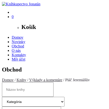
0
Košík
Domov
Novinky
Obchod
O nás
Kontakty
Môj účet
Obchod
Domov
/
Knihy
/
Výklady a komentáre
/ Pláč Jeremiášův