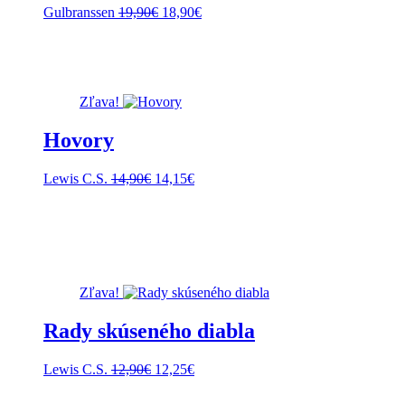
Pôvodná
Aktuálna
Gulbranssen
19,90
€
18,90
€
cena
cena
bola:
je:
19,90€.
18,90€.
Zľava!
Hovory
Pôvodná
Aktuálna
Lewis C.S.
14,90
€
14,15
€
cena
cena
bola:
je:
14,90€.
14,15€.
Zľava!
Rady skúseného diabla
Pôvodná
Aktuálna
Lewis C.S.
12,90
€
12,25
€
cena
cena
bola:
je: