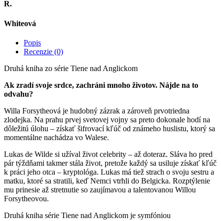
R.
Whiteová
Popis
Recenzie (0)
Druhá kniha zo série Tiene nad Anglickom
Ak zradí svoje srdce, zachráni mnoho životov. Nájde na to
odvahu?
Willa Forsytheová je hudobný zázrak a zároveň prvotriedna
zlodejka. Na prahu prvej svetovej vojny sa preto dokonale hodí na
dôležitú úlohu – získať šifrovací kľúč od známeho huslistu, ktorý sa
momentálne nachádza vo Walese.
Lukas de Wilde si užíval život celebrity – až doteraz. Sláva ho pred
pár týždňami takmer stála život, pretože každý sa usiluje získať kľúč
k práci jeho otca – kryptológa. Lukas má tiež strach o svoju sestru a
matku, ktoré sa stratili, keď Nemci vtrhli do Belgicka. Rozptýlenie
mu prinesie až stretnutie so zaujímavou a talentovanou Willou
Forsytheovou.
Druhá kniha série Tiene nad Anglickom je symfóniou