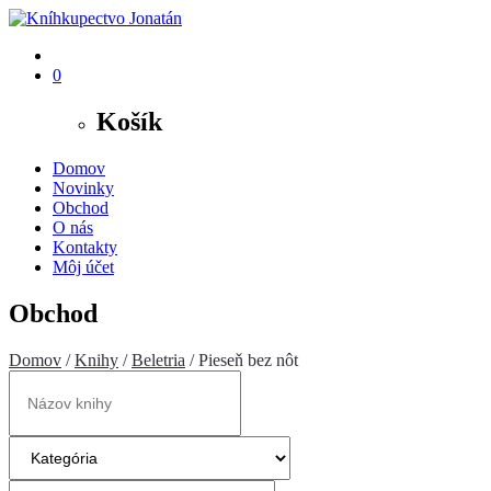
0
Košík
Domov
Novinky
Obchod
O nás
Kontakty
Môj účet
Obchod
Domov
/
Knihy
/
Beletria
/ Pieseň bez nôt