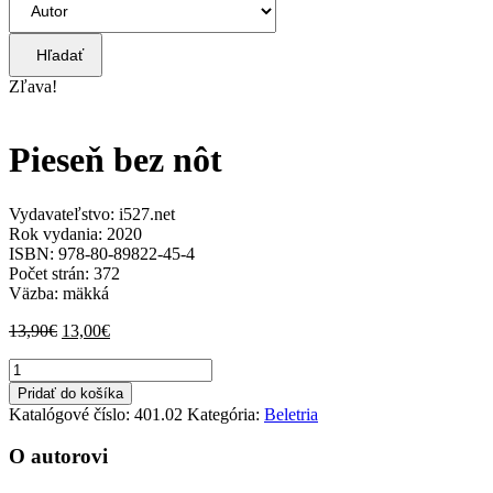
Hľadať
Zľava!
Pieseň bez nôt
Vydavateľstvo: i527.net
Rok vydania: 2020
ISBN: 978-80-89822-45-4
Počet strán: 372
Väzba: mäkká
Pôvodná
Aktuálna
13,90
€
13,00
€
cena
cena
množstvo
bola:
je:
Pieseň
13,90€.
13,00€.
Pridať do košíka
bez
Katalógové číslo:
401.02
Kategória:
Beletria
nôt
O autorovi