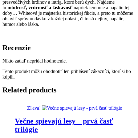
presvedčivých hrdinov a intríg, ktoré berú dych. Nájdeme
tu
múdrosť, vrúcnosť a láskavosť
napriek temnote a napätiu tej
doby… Whiteová je majsterka historickej fikcie, a preto tu môžeme
objaviť správnu dávku z každej oblasti, či to sú dejiny, napätie,
humor alebo láska.
Recenzie
Nikto zatiaľ nepridal hodnotenie.
Tento produkt môžu ohodnotiť len prihlásení zákazníci, ktorí si ho
kúpili.
Related products
Zľava!
Večne spievajú lesy – prvá časť
trilógie