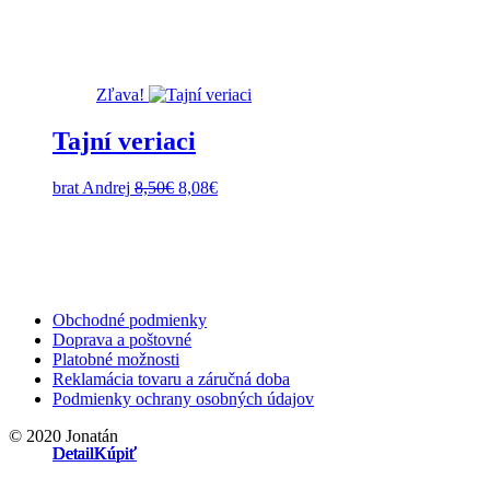
12,90€.
12,25€.
Zľava!
Tajní veriaci
Pôvodná
Aktuálna
brat Andrej
8,50
€
8,08
€
cena
cena
bola:
je:
8,50€.
8,08€.
Obchodné podmienky
Doprava a poštovné
Platobné možnosti
Reklamácia tovaru a záručná doba
Podmienky ochrany osobných údajov
© 2020 Jonatán
Detail
Detail
Detail
Detail
Kúpiť
Kúpiť
Kúpiť
Kúpiť