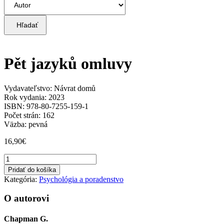
Hľadať
Pět jazyků omluvy
Vydavateľstvo: Návrat domů
Rok vydania: 2023
ISBN: 978-80-7255-159-1
Počet strán: 162
Väzba: pevná
16,90
€
množstvo
Pět
Pridať do košíka
jazyků
Kategória:
Psychológia a poradenstvo
omluvy
O autorovi
Chapman G.