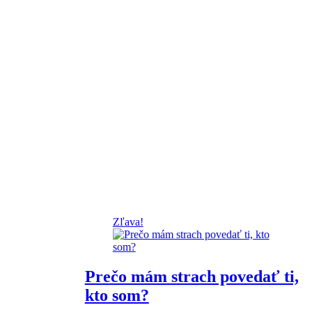
Zľava!
Prečo mám strach povedať ti,
lna
kto som?