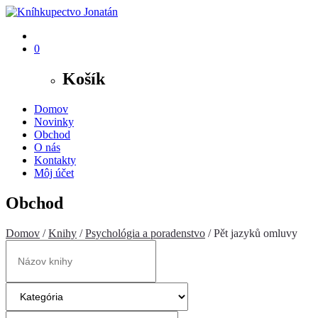
0
Košík
Domov
Novinky
Obchod
O nás
Kontakty
Môj účet
Obchod
Domov
/
Knihy
/
Psychológia a poradenstvo
/ Pět jazyků omluvy