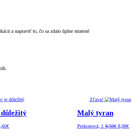
i a napraviť to, čo sa zdalo úplne stratené
ili.
Zľava!
 důležitý
Malý tyran
Pôvodná
Aktuá
6,60
€
Prekopová, J.
8,50
€
8,08
€
cena
cena
bola:
je: