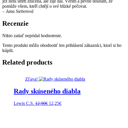
jež není smrtí zničena, ale žije dál. Věřím a pevně doufám, že
pomůže všem, kteří chtějí o své blízké pečovat.
– Jana Sieberová
Recenzie
Nikto zatiaľ nepridal hodnotenie.
Tento produkt môžu ohodnotiť len prihlásení zákazníci, ktorí si ho
kúpili.
Related products
Zľava!
Rady skúseného diabla
Pôvodná
Aktuálna
Lewis C.S.
12,90
€
12,25
€
cena
cena
bola:
je:
12,90€.
12,25€.