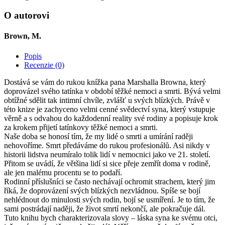
jednoho
syna
O autorovi
Brown, M.
Popis
Recenzie (0)
Dostává se vám do rukou knížka pana Marshalla Browna, který
doprovázel svého tatínka v období těžké nemoci a smrti. Bývá velmi
obtížné sdělit tak intimní chvíle, zvlášť u svých blízkých. Právě v
této knize je zachyceno velmi cenné svědectví syna, který vstupuje
věrně a s odvahou do každodenní reality své rodiny a popisuje krok
za krokem přijetí tatínkovy těžké nemoci a smrti.
Naše doba se honosí tím, že my lidé o smrti a umírání raději
nehovoříme. Smrt předáváme do rukou profesionálů. Asi nikdy v
historii lidstva neumíralo tolik lidí v nemocnici jako ve 21. století.
Přitom se uvádí, že většina lidí si sice přeje zemřít doma v rodině,
ale jen malému procentu se to podaří.
Rodinní příslušníci se často nechávají ochromit strachem, který jim
říká, že doprovázení svých blízkých nezvládnou. Spíše se bojí
nehlédnout do minulosti svých rodin, bojí se usmíření. Je to tím, že
sami postrádají naději, že život smrtí nekončí, ale pokračuje dál.
Tuto knihu bych charakterizovala slovy – láska syna ke svému otci,