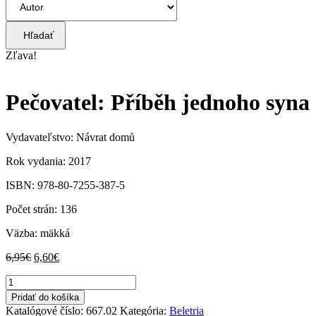
Hľadať
Zľava!
Pečovatel: Příběh jednoho syna
Vydavateľstvo: Návrat domů
Rok vydania: 2017
ISBN: 978-80-7255-387-5
Počet strán: 136
Väzba: mäkká
Pôvodná
Aktuálna
6,95
€
6,60
€
cena
cena
množstvo
bola:
je:
Pečovatel:
6,95€.
6,60€.
Pridať do košíka
Příběh
Katalógové číslo:
667.02
Kategória:
Beletria