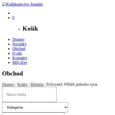
0
Košík
Domov
Novinky
Obchod
O nás
Kontakty
Môj účet
Obchod
Domov
/
Knihy
/
Beletria
/ Pečovatel: Příběh jednoho syna