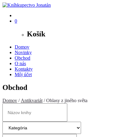
0
Košík
Domov
Novinky
Obchod
O nás
Kontakty
Môj účet
Obchod
Domov
/
Antikvariát
/ Ohlasy z jiného světa