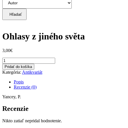
Hľadať
Ohlasy z jiného světa
3,00
€
množstvo
Ohlasy
Pridať do košíka
z
Kategória:
Antikvariát
jiného
světa
Popis
Recenzie (0)
Yancey, P.
Recenzie
Nikto zatiaľ nepridal hodnotenie.