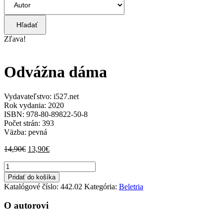
Hľadať
Zľava!
Odvážna dáma
Vydavateľstvo: i527.net
Rok vydania: 2020
ISBN: 978-80-89822-50-8
Počet strán: 393
Väzba: pevná
Pôvodná
Aktuálna
14,90
€
13,90
€
cena
cena
množstvo
bola:
je:
Odvážna
14,90€.
13,90€.
Pridať do košíka
dáma
Katalógové číslo:
442.02
Kategória:
Beletria
O autorovi