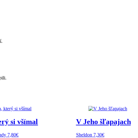
í.
ili.
erý si všímal
V Jeho šľapajach
ndy
7,80
€
Sheldon
7,30
€