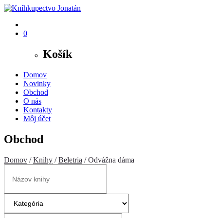
0
Košík
Domov
Novinky
Obchod
O nás
Kontakty
Môj účet
Obchod
Domov
/
Knihy
/
Beletria
/ Odvážna dáma