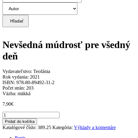
Hľadať
Nevšedná múdrosť pre všedný
deň
Vydavateľstvo: Teofánia
Rok vydania: 2021
ISBN: 978-80-89492-31-2
Počet strán: 203
Väzba: mäkká
7,90
€
množstvo
Nevšedná
Pridať do košíka
múdrosť
Katalógové číslo:
389.25
Kategória:
Výklady a komentáre
pre
všedný
Popis