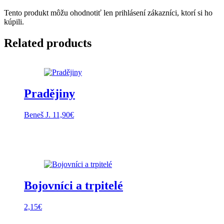
Tento produkt môžu ohodnotiť len prihlásení zákazníci, ktorí si ho
kúpili.
Related products
Pradějiny
Beneš J.
11,90
€
Bojovníci a trpitelé
2,15
€