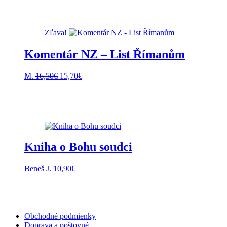
Zľava!
Komentár NZ – List Římanům
Pôvodná
Aktuálna
M.
16,50
€
15,70
€
cena
cena
bola:
je:
16,50€.
15,70€.
Kniha o Bohu soudci
Beneš J.
10,90
€
Obchodné podmienky
Doprava a poštovné