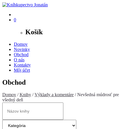
0
Košík
Domov
Novinky
Obchod
O nás
Kontakty
Môj účet
Obchod
Domov
/
Knihy
/
Výklady a komentáre
/ Nevšedná múdrosť pre
všedný deň