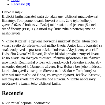
deň
Recenzie (0)
Darko Kraljik
Biblická kniha Kazateľ patrí do takzvanej biblickej múdroslovnej
literatúry. Toto pomenovanie hovorí o tom, že v tejto knihe je
zjavené úžasné bohatstvo Božej múdrosti, ktorá je cennejšia než
drahé šperky (Pr 8,11), a ktorú my ľudia zúfalo potrebujeme do
nášho života.
V knihe Kazateľ je zjavená nevšedná múdrosť Božia, ktorá chce
vniesť svetlo do všedných dní nášho života. Autor knihy Kazateľ sa
snaží zodpovedať prastarú otázku ľudstva: „Aký je zmysel a cieľ
ľudského života?M Hovorí, že sám hľadal pravdu a zmysel života,
že ho hľadal na rôznych miestach, rôznym spôsobom a na rôznych
úrovniach. Rozmýšľal o rôznych paradoxoch ľudského života, aby
nakoniec dospel k úžasnému záveru: Bez Boha a bez jeho múdrosti,
ktorú nám zjavil vo svojom Slove a nadovšetko v Tom, ktorý sa
nám stal múdrosťou od Boha, vo svojom Synovi, Ježišovi Kristovi,
niet zmyslu života pre človeka pod slnkom. V tomto nadčasový
nadčasový význam tejto biblickej knihy.
Recenzie
Nikto zatiaľ nepridal hodnotenie.