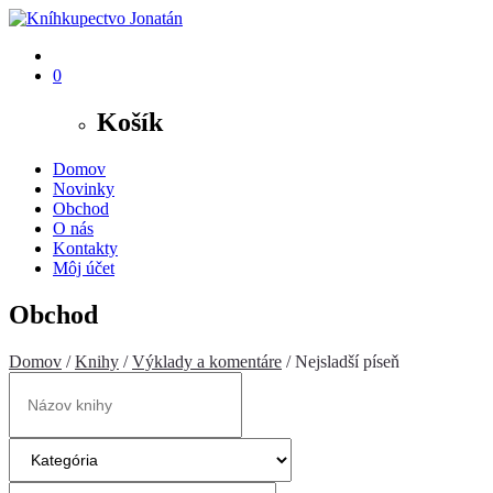
0
Košík
Domov
Novinky
Obchod
O nás
Kontakty
Môj účet
Obchod
Domov
/
Knihy
/
Výklady a komentáre
/ Nejsladší píseň