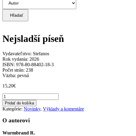
Hľadať
Nejsladší píseň
Vydavateľstvo: Stefanos
Rok vydania: 2026
ISBN: 978-80-88402-18-3
Počet strán: 238
Väzba: pevná
15,20
€
množstvo
Nejsladší
Pridať do košíka
píseň
Kategórie:
Novinky
,
Výklady a komentáre
O autorovi
Wurmbrand R.