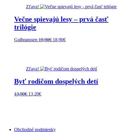
Zľava!
Večne spievajú lesy – prvá časť
trilógie
Pôvodná
Aktuálna
Gulbranssen
19,90
€
18,90
€
cena
cena
bola:
je:
19,90€.
18,90€.
Zľava!
Byť rodičom dospelých detí
Pôvodná
Aktuálna
13,90
€
13,20
€
cena
cena
bola:
je:
13,90€.
13,20€.
Obchodné podmienky