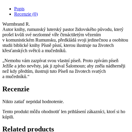
Popis
Recenzie (0)
Wurmbrand R.
Autor knihy, rumunský luterský pastor židovského původu, který
prošel kvůli své nezlomné víře čtrnáctiletým vězením
v komunistickém Rumunsku, předkládá svoji jedinečnou a osobitou
studii biblické knihy Písně písní, kterou ilustruje na životech
křesťanských světců a mučedníků.
„Nemohu vám zazpívat svou vlastní píseň. Proto zpívám píseň
Ježíše a jeho nevěsty, jak ji zpíval Šalomoun; aby zněla nádherněji
než kdy předtím, ilustruji tuto Píseň na životech svatých
a mučedníků.“
Recenzie
Nikto zatiaľ nepridal hodnotenie.
Tento produkt môžu ohodnotiť len prihlásení zákazníci, ktorí si ho
kúpili.
Related products