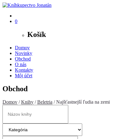
0
Košík
Domov
Novinky
Obchod
O nás
Kontakty
Môj účet
Obchod
Domov
/
Knihy
/
Beletria
/ Najšťastnejší ľudia na zemi