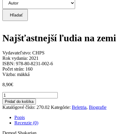
Hľadať
Najšťastnejší ľudia na zemi
Vydavateľstvo: CHPS
Rok vydania: 2021
ISBN: 978-80-8231-002-6
Počet strán: 160
Väzba: mäkká
8,90
€
množstvo
Najšťastnejší
Pridať do košíka
ľudia
Katalógové číslo:
270.02
Kategórie:
Beletria
,
Biografie
na
zemi
Popis
Recenzie (0)
Demod Shakarian