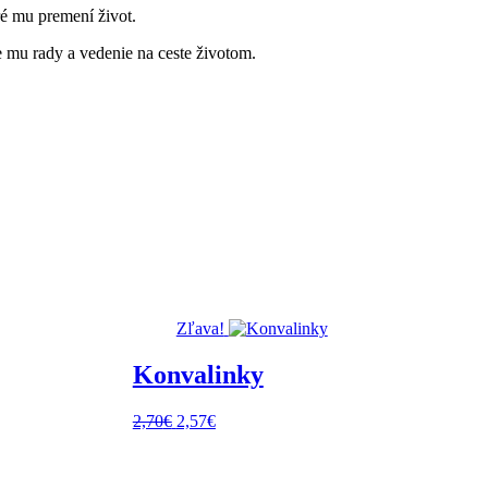
ré mu premení život.
 mu rady a vedenie na ceste životom.
Zľava!
Konvalinky
Pôvodná
Aktuálna
2,70
€
2,57
€
cena
cena
bola:
je:
2,70€.
2,57€.