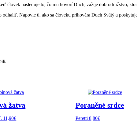
keď človek nasleduje to, čo mu hovorí Duch, zažije dobrodružstvo, kto
 odhaliť. Napovie ti, ako sa človeku prihovára Duch Svätý a poskytuje
ili.
vá žatva
Poraněné srdce
.
11,90
€
Peretti
8,80
€