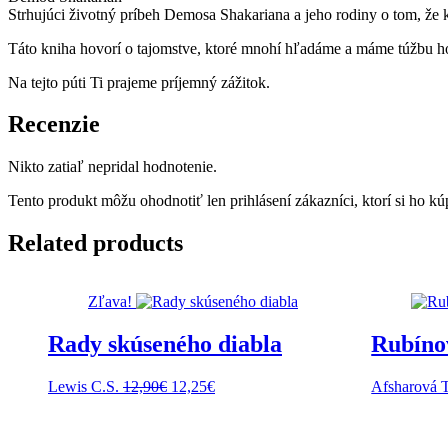
Strhujúci životný príbeh Demosa Shakariana a jeho rodiny o tom, že 
Táto kniha hovorí o tajomstve, ktoré mnohí hľadáme a máme túžbu ho
Na tejto púti Ti prajeme príjemný zážitok.
Recenzie
Nikto zatiaľ nepridal hodnotenie.
Tento produkt môžu ohodnotiť len prihlásení zákazníci, ktorí si ho kúp
Related products
Zľava!
Rady skúseného diabla
Rubíno
Pôvodná
Aktuálna
Lewis C.S.
12,90
€
12,25
€
Afsharová T
cena
cena
bola:
je:
12,90€.
12,25€.