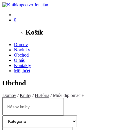
0
Košík
Domov
Novinky
Obchod
O nás
Kontakty
Môj účet
Obchod
Domov
/
Knihy
/
História
/ Muži diplomacie