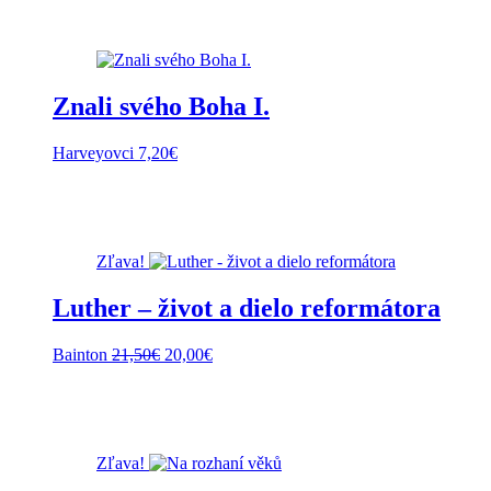
Znali svého Boha I.
Harveyovci
7,20
€
Zľava!
Luther – život a dielo reformátora
Pôvodná
Aktuálna
Bainton
21,50
€
20,00
€
cena
cena
bola:
je:
21,50€.
20,00€.
Zľava!