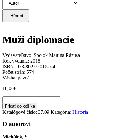
Hľadať
Muži diplomacie
Vydavateľstvo: Spolok Martina Rázusa
Rok vydania: 2018
ISBN: 978-80-972016-5-4
Počet strán: 574
Väzba: pevná
18,00
€
množstvo
Muži
Pridať do košíka
diplomacie
Katalógové číslo:
37.09
Kategória:
História
O autorovi
Michálek, S.