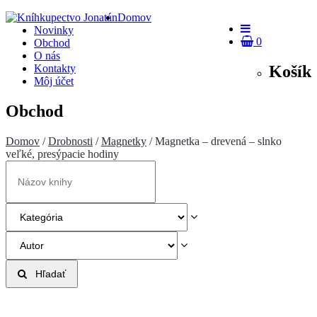
Domov
Novinky
0
Obchod
O nás
Košík
Kontakty
Môj účet
Obchod
Domov
/
Drobnosti
/
Magnetky
/ Magnetka – drevená – slnko
veľké, presýpacie hodiny
Hľadať