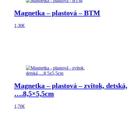
Magnetka – plastová – BTM
1,30
€
Magnetka – plastová – zvitok, detská,
….8,5×5,5cm
1,70
€