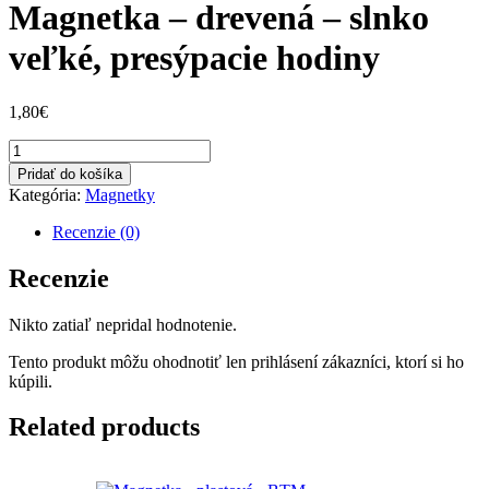
Magnetka – drevená – slnko
veľké, presýpacie hodiny
1,80
€
množstvo
Magnetka
Pridať do košíka
-
Kategória:
Magnetky
drevená
-
Recenzie (0)
slnko
veľké,
Recenzie
presýpacie
hodiny
Nikto zatiaľ nepridal hodnotenie.
Tento produkt môžu ohodnotiť len prihlásení zákazníci, ktorí si ho
kúpili.
Related products