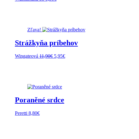
Zľava!
Strážkyňa príbehov
Pôvodná
Aktuálna
Wingateová
11,90
€
5,95
€
cena
cena
bola:
je:
11,90€.
5,95€.
Poraněné srdce
Peretti
8,80
€