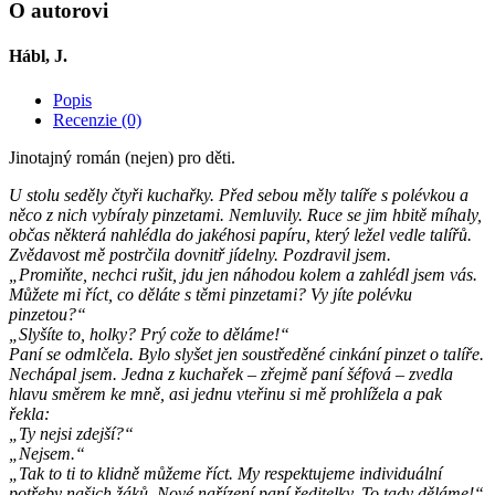
O autorovi
Hábl, J.
Popis
Recenzie (0)
Jinotajný román (nejen) pro děti.
U stolu seděly čtyři kuchařky. Před sebou měly talíře s polévkou a
něco z nich vybíraly pinzetami. Nemluvily. Ruce se jim hbitě míhaly,
občas některá nahlédla do jakéhosi papíru, který ležel vedle talířů.
Zvědavost mě postrčila dovnitř jídelny. Pozdravil jsem.
„Promiňte, nechci rušit, jdu jen náhodou kolem a zahlédl jsem vás.
Můžete mi říct, co děláte s těmi pinzetami? Vy jíte polévku
pinzetou?“
„Slyšíte to, holky? Prý cože to děláme!“
Paní se odmlčela. Bylo slyšet jen soustředěné cinkání pinzet o talíře.
Nechápal jsem. Jedna z kuchařek – zřejmě paní šéfová – zvedla
hlavu směrem ke mně, asi jednu vteřinu si mě prohlížela a pak
řekla:
„Ty nejsi zdejší?“
„Nejsem.“
„Tak to ti to klidně můžeme říct. My respektujeme individuální
potřeby našich žáků. Nové nařízení paní ředitelky. To tady děláme!“