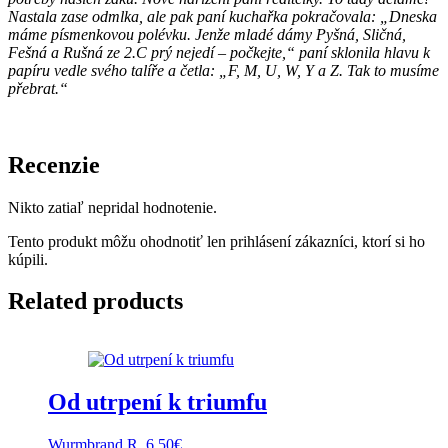
Nastala zase odmlka, ale pak paní kuchařka pokračovala: „Dneska
máme písmenkovou polévku. Jenže mladé dámy Pyšná, Sličná,
Fešná a Rušná ze 2.C prý nejedí – počkejte,“ paní sklonila hlavu k
papíru vedle svého talíře a četla: „F, M, U, W, Y a Z. Tak to musíme
přebrat.“
Recenzie
Nikto zatiaľ nepridal hodnotenie.
Tento produkt môžu ohodnotiť len prihlásení zákazníci, ktorí si ho
kúpili.
Related products
Od utrpení k triumfu
Wurmbrand R.
6,50
€