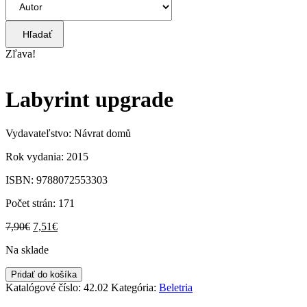
Hľadať
Zľava!
Labyrint upgrade
Vydavateľstvo: Návrat domů
Rok vydania: 2015
ISBN: 9788072553303
Počet strán: 171
Pôvodná
Aktuálna
7,90
€
7,51
€
cena
cena
Na sklade
bola:
je:
7,90€.
7,51€.
množstvo
Pridať do košíka
Labyrint
Katalógové číslo:
42.02
Kategória:
Beletria
upgrade