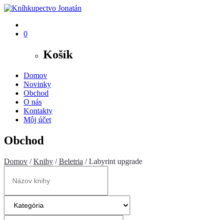
0
Košík
Domov
Novinky
Obchod
O nás
Kontakty
Môj účet
Obchod
Domov
/
Knihy
/
Beletria
/ Labyrint upgrade