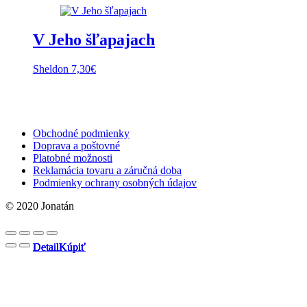
V Jeho šľapajach
Sheldon
7,30
€
Obchodné podmienky
Doprava a poštovné
Platobné možnosti
Reklamácia tovaru a záručná doba
Podmienky ochrany osobných údajov
© 2020 Jonatán
Detail
Detail
Detail
Detail
Kúpiť
Kúpiť
Kúpiť
Kúpiť