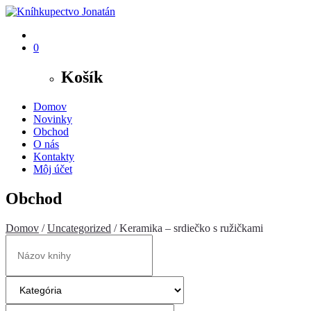
0
Košík
Domov
Novinky
Obchod
O nás
Kontakty
Môj účet
Obchod
Domov
/
Uncategorized
/ Keramika – srdiečko s ružičkami