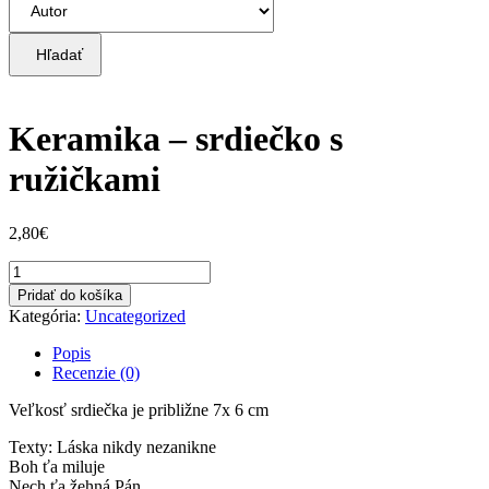
Hľadať
Keramika – srdiečko s
ružičkami
2,80
€
množstvo
Keramika
Pridať do košíka
-
Kategória:
Uncategorized
srdiečko
s
Popis
ružičkami
Recenzie (0)
Veľkosť srdiečka je približne 7x 6 cm
Texty: Láska nikdy nezanikne
Boh ťa miluje
Nech ťa žehná Pán