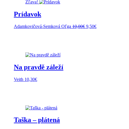
Zľava!
Prídavok
Pôvodná
Aktuálna
Adamkovičová-Semková Oľga
10,00
€
9,50
€
cena
cena
bola:
je:
10,00€.
9,50€.
Na pravdě záleží
Veith
10,30
€
Taška – plátená