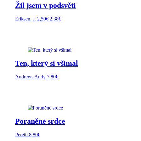
Žil jsem v podsvětí
Pôvodná
Aktuálna
Eriksen, J.
2,50
€
2,38
€
cena
cena
bola:
je:
2,50€.
2,38€.
Ten, který si všímal
Andrews Andy
7,80
€
Poraněné srdce
Peretti
8,80
€