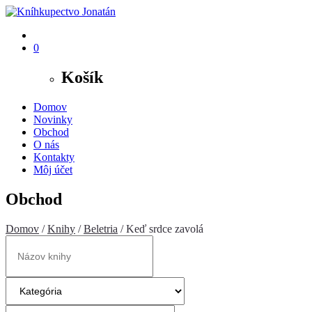
0
Košík
Domov
Novinky
Obchod
O nás
Kontakty
Môj účet
Obchod
Domov
/
Knihy
/
Beletria
/ Keď srdce zavolá