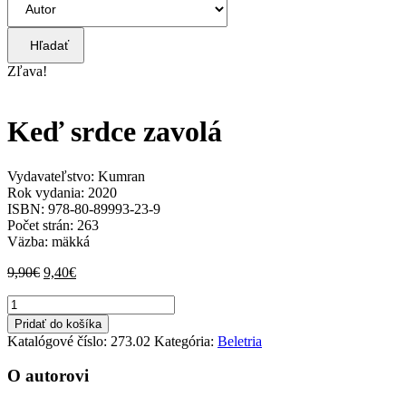
Hľadať
Zľava!
Keď srdce zavolá
Vydavateľstvo: Kumran
Rok vydania: 2020
ISBN: 978-80-89993-23-9
Počet strán: 263
Väzba: mäkká
Pôvodná
Aktuálna
9,90
€
9,40
€
cena
cena
množstvo
bola:
je:
Keď
9,90€.
9,40€.
Pridať do košíka
srdce
Katalógové číslo:
273.02
Kategória:
Beletria
zavolá
O autorovi