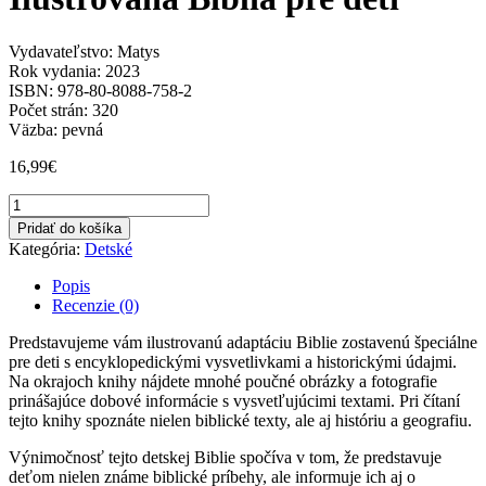
Vydavateľstvo: Matys
Rok vydania: 2023
ISBN: 978-80-8088-758-2
Počet strán: 320
Väzba: pevná
16,99
€
množstvo
Ilustrovaná
Pridať do košíka
Biblia
Kategória:
Detské
pre
deti
Popis
Recenzie (0)
Predstavujeme vám ilustrovanú adaptáciu Biblie zostavenú špeciálne
pre deti s encyklopedickými vysvetlivkami a historickými údajmi.
Na okrajoch knihy nájdete mnohé poučné obrázky a fotografie
prinášajúce dobové informácie s vysvetľujúcimi textami. Pri čítaní
tejto knihy spoznáte nielen biblické texty, ale aj históriu a geografiu.
Výnimočnosť tejto detskej Biblie spočíva v tom, že predstavuje
deťom nielen známe biblické príbehy, ale informuje ich aj o