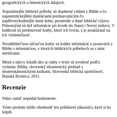
geografických a historických údajoch.
Najznámejšie biblické príbehy sú doplnené citátmi z Biblie a čo
najautentickejšími ilustráciami predstavujúcimi čo
najdôveryhodnejšie danú dobu, prostredie a dané biblické výjavy.
Prínosnými sú tiež informácie pri úvode do Starej i Novej zmluvy. V
krátkosti sú predstavené knihy, ktoré ich tvoria, a je poukázané na
ich výnimočnosť.
Neoddeliteľnou súčasťou knihy sú krátke informácie o postavách z
Biblie s informáciou, v ktorých biblických príbehoch sa s nimi
stretávame.
Mená a názvy lokalít ako aj citáty v texte sú uvedené podľa
vydania: Biblia, slovenský ekumenický preklad s
deuterokánonickými knihami, Slovenská biblická spoločnosť,
Banská Bystrica, 2011.
Recenzie
Nikto zatiaľ nepridal hodnotenie.
Tento produkt môžu ohodnotiť len prihlásení zákazníci, ktorí si ho
kúpili.