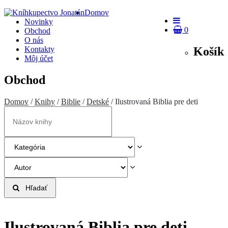
Domov
Novinky
0
Obchod
O nás
Košík
Kontakty
Môj účet
Obchod
Domov
/
Knihy
/
Biblie
/
Detské
/ Ilustrovaná Biblia pre deti
Hľadať
Ilustrovaná Biblia pre deti