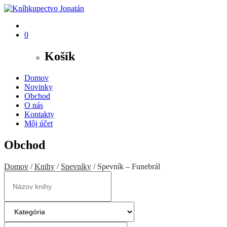
0
Košík
Domov
Novinky
Obchod
O nás
Kontakty
Môj účet
Obchod
Domov
/
Knihy
/
Spevníky
/ Spevník – Funebrál