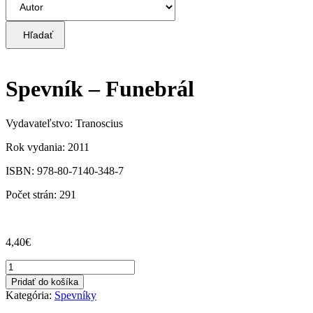
Hľadať
Spevník – Funebrál
Vydavateľstvo: Tranoscius
Rok vydania: 2011
ISBN: 978-80-7140-348-7
Počet strán: 291
4,40
€
množstvo
Spevník
Pridať do košíka
-
Kategória:
Spevníky
Funebrál