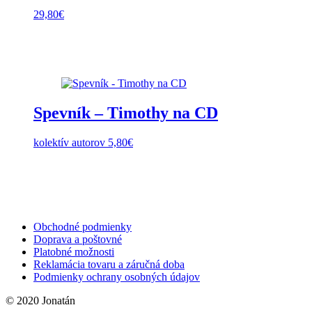
29,80
€
Spevník – Timothy na CD
kolektív autorov
5,80
€
Obchodné podmienky
Doprava a poštovné
Platobné možnosti
Reklamácia tovaru a záručná doba
Podmienky ochrany osobných údajov
© 2020 Jonatán