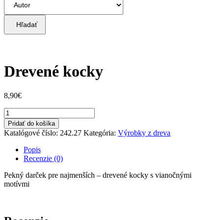
Hľadať
Drevené kocky
8,90
€
množstvo
Drevené
Pridať do košíka
kocky
Katalógové číslo:
242.27
Kategória:
Výrobky z dreva
Popis
Recenzie (0)
Pekný darček pre najmenších – drevené kocky s vianočnými
motívmi