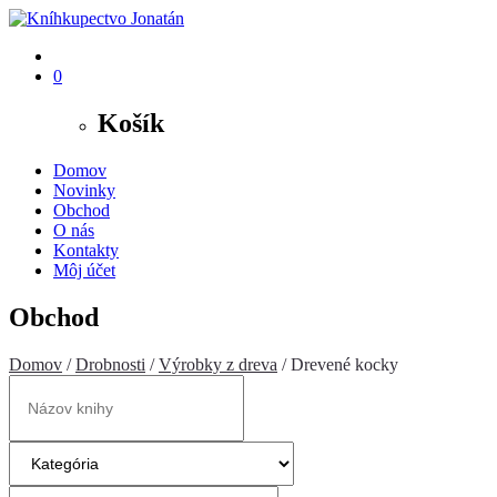
0
Košík
Domov
Novinky
Obchod
O nás
Kontakty
Môj účet
Obchod
Domov
/
Drobnosti
/
Výrobky z dreva
/ Drevené kocky