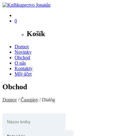
0
Košík
Domov
Novinky
Obchod
O nás
Kontakty
Môj účet
Obchod
Domov
/
Časopisy
/ Dialóg