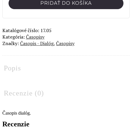
PRIDAŤ DO KOŠÍKA
Dialóg
Katalógové číslo:
17.05
Kategória:
Časopisy
Značky:
Časopis - Dialóg
,
Časopisy
Popis
Recenzie (0)
Časopis dialóg.
Recenzie