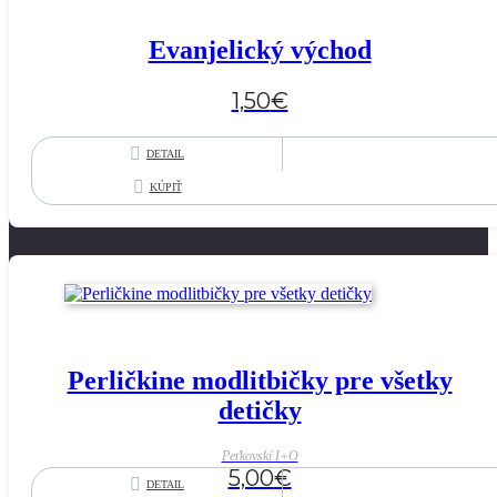
Evanjelický východ
1,50
€
DETAIL
KÚPIŤ
Perličkine modlitbičky pre všetky
detičky
Peťkovskí I+O
5,00
€
DETAIL