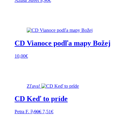
Azusa Street
9,96
€
CD Vianoce podľa mapy Božej
10,00
€
Zľava!
CD Keď to príde
Pôvodná
Aktuálna
Petra F.
7,90
€
7,51
€
cena
cena
bola:
je:
7,90€.
7,51€.