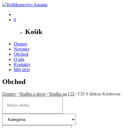
0
Košík
Domov
Novinky
Obchod
O nás
Kontakty
Môj účet
Obchod
Domov
/
Hudba a slovo
/
Hudba na CD
/ CD S láskou Kristovou