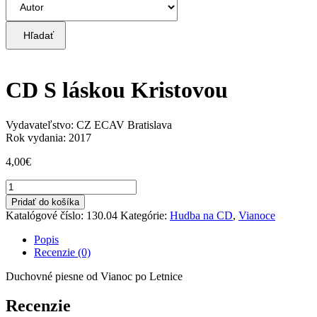
Hľadať
CD S láskou Kristovou
Vydavateľstvo: CZ ECAV Bratislava
Rok vydania: 2017
4,00
€
množstvo
CD
Pridať do košíka
S
Katalógové číslo:
130.04
Kategórie:
Hudba na CD
,
Vianoce
láskou
Kristovou
Popis
Recenzie (0)
Duchovné piesne od Vianoc po Letnice
Recenzie