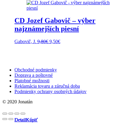
CD Jozef Gabovič – výber
najznámejších piesní
Pôvodná
Aktuálna
Gabovič, J.
9,80
€
9,50
€
cena
cena
bola:
je:
9,80€.
9,50€.
Obchodné podmienky
Doprava a poštovné
Platobné možnosti
Reklamácia tovaru a záručná doba
Podmienky ochrany osobných údajov
© 2020 Jonatán
Detail
Detail
Detail
Detail
Kúpiť
Kúpiť
Kúpiť
Kúpiť