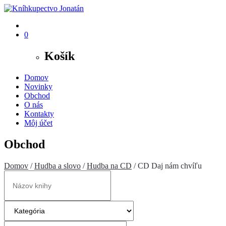
0
Košík
Domov
Novinky
Obchod
O nás
Kontakty
Môj účet
Obchod
Domov
/
Hudba a slovo
/
Hudba na CD
/ CD Daj nám chvíľu