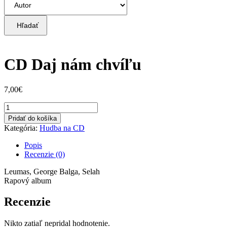
Hľadať
CD Daj nám chvíľu
7,00
€
množstvo
CD
Pridať do košíka
Daj
Kategória:
Hudba na CD
nám
chvíľu
Popis
Recenzie (0)
Leumas, George Balga, Selah
Rapový album
Recenzie
Nikto zatiaľ nepridal hodnotenie.