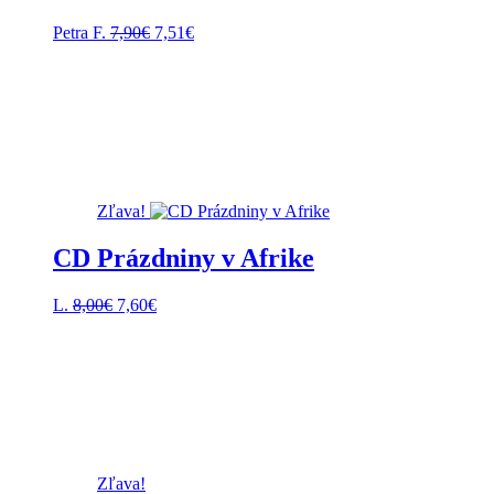
Pôvodná
Aktuálna
Petra F.
7,90
€
7,51
€
cena
cena
bola:
je:
7,90€.
7,51€.
Zľava!
CD Prázdniny v Afrike
Pôvodná
Aktuálna
L.
8,00
€
7,60
€
cena
cena
bola:
je:
8,00€.
7,60€.
Zľava!